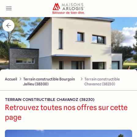
Accueil
Nos maisons
Nos annonces
Accueil
Terrain constructible Bourgoin
Terrain constructible
Votre projet
Jallieu (38300)
Chavanoz (38230)
Qui sommes-nous
TERRAIN CONSTRUCTIBLE CHAVANOZ (38230)
Retrouvez toutes nos offres sur cette
page
Maisons ARLOGIS Lyon Est