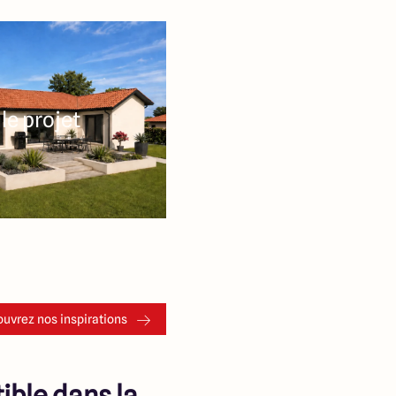
le projet
uvrez nos inspirations
ible dans la