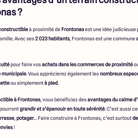
onas ?
constructible
à proximité de
Frontonas
est une idée judicieuse
amille. Avec ses
2 023 habitants
, Frontonas est une commune
culté
pour faire vos
achats dans les commerces de proximité
o
e municipale
. Vous apprécierez également les
nombreux espac
nette
ou simplement
à pied
.
uctible à Frontonas
, vous bénéficiez des
avantages du calme d
 pourront
grandir et s’épanouir en toute sérénité
. C’est aussi ce
errasse
,
potager
… Faire construire à Frontonas, c’est surtout
de
envies
!