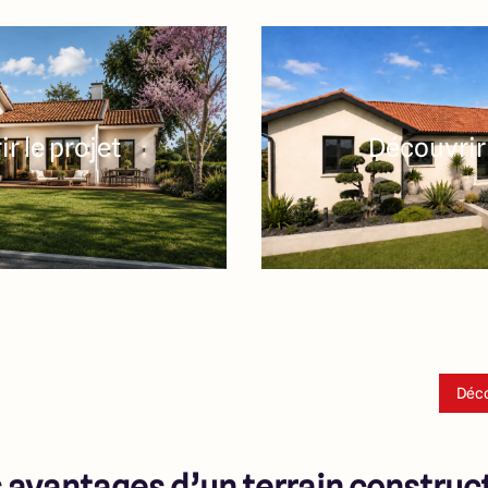
r le projet
Découvrir 
Déco
 avantages d’un terrain construct