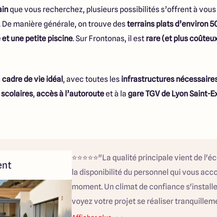
ain
que vous recherchez, plusieurs possibilités s’offrent à vou
. De manière générale, on trouve des
terrains plats d’environ 
 et une petite piscine
. Sur Frontonas, il est
rare (et plus coûteu
n
cadre de vie idéal
, avec toutes les
infrastructures nécessaire
 scolaires
,
accès à l’autoroute
et à la
gare TGV de Lyon Saint-E
⭐️⭐️⭐️⭐️⭐️"La qualité principale vient de l'é
ent
la disponibilité du personnel qui vous ac
moment. Un climat de confiance s'install
voyez votre projet se réaliser tranquille
qui peut réaliser vos rêves."