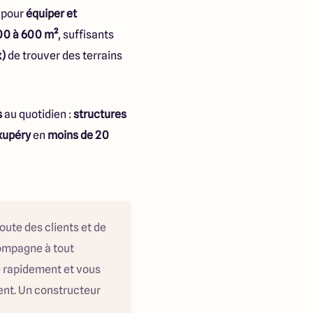
s pour
équiper et
500 à 600 m²
, suffisants
x)
de trouver des terrains
s
au quotidien :
structures
xupéry
en
moins de 20
coute des clients et de
compagne à tout
e rapidement et vous
ment. Un constructeur