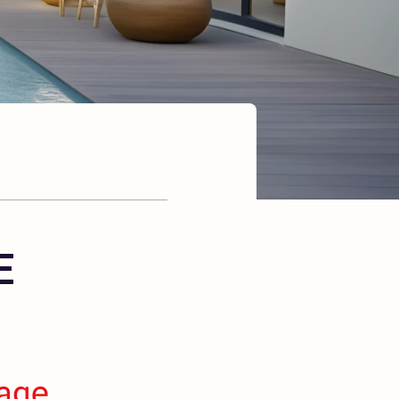
E
page