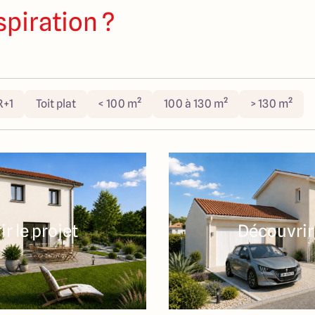
spiration ?
R+1
Toit plat
< 100 m²
100 à 130 m²
> 130 m²
r le projet
Découvrir 