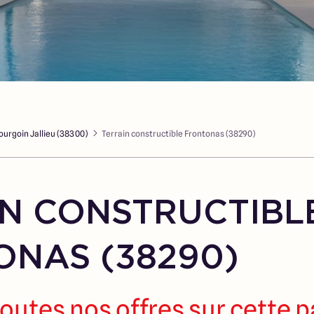
ourgoin Jallieu (38300)
Terrain constructible Frontonas (38290)
N CONSTRUCTIBL
NAS (38290)
outes nos offres sur cette 