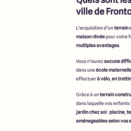
ville de Front
L’acquisition d’un
terrain 
maison rêvée
pour votre f
multiples avantages
.
Vous n’aurez
aucune diffi
dans une
école maternell
effectuer
à vélo
,
en trotti
Grâce à un
terrain constr
dans laquelle vos enfants
jardin chez soi
:
piscine
,
t
aménageables selon vos 