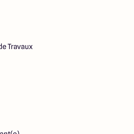
de Travaux
lant(e)