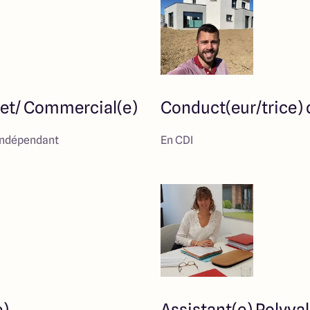
jet/ Commercial(e)
Conduct(eur/trice) 
indépendant
En CDI
e)
Assistant(e) Polyva