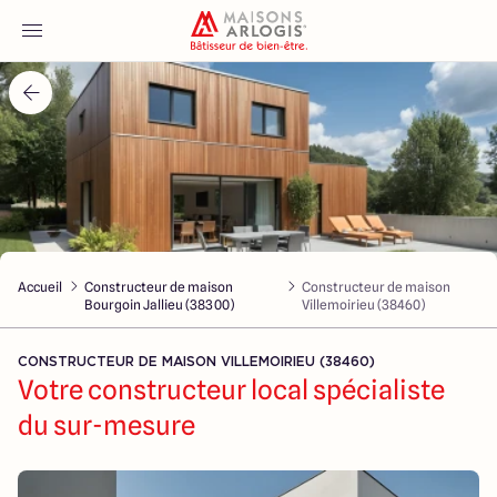
Accueil
Nos maisons
Nos annonces
Accueil
Constructeur de maison
Constructeur de maison
Votre projet
Bourgoin Jallieu (38300)
Villemoirieu (38460)
Qui sommes-nous
CONSTRUCTEUR DE MAISON VILLEMOIRIEU (38460)
Votre constructeur local spécialiste
du sur-mesure
Maisons ARLOGIS Lyon Est