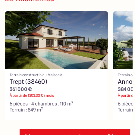
Terrain constructible + Maison à
Terrain co
Trept (38460)
Annoi
361 000 €
384 00
À partir de
1203.33
€ / mois
À partir d
6 pièces - 4 chambres . 110 m²
6 pièces
Terrain : 849 m²
Terrain 