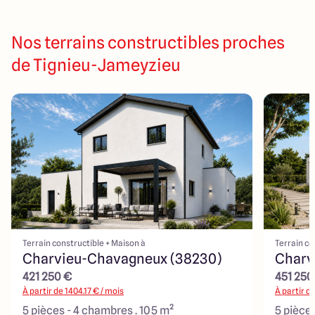
Nos terrains constructibles proches
de Tignieu-Jameyzieu
Terrain constructible + Maison à
Terrain co
Charvieu-Chavagneux (38230)
Charv
421 250 €
451 250
À partir de
1404.17
€ / mois
À partir d
5 pièces - 4 chambres . 105 m²
5 pièces