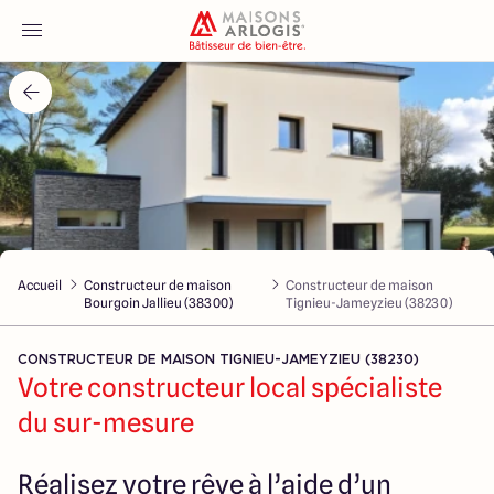
Accueil
Nos maisons
Nos annonces
Accueil
Constructeur de maison
Constructeur de maison
Votre projet
Bourgoin Jallieu (38300)
Tignieu-Jameyzieu (38230)
Qui sommes-nous
CONSTRUCTEUR DE MAISON TIGNIEU-JAMEYZIEU (38230)
Votre constructeur local spécialiste
du sur-mesure
Maisons ARLOGIS Lyon Est
Réalisez votre rêve à l’aide d’un