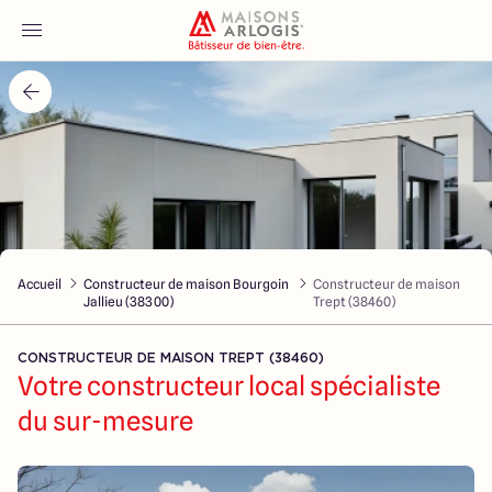
Accueil
Nos maisons
Nos annonces
Accueil
Constructeur de maison Bourgoin
Constructeur de maison
Votre projet
Jallieu (38300)
Trept (38460)
Qui sommes-nous
CONSTRUCTEUR DE MAISON TREPT (38460)
Votre constructeur local spécialiste
du sur-mesure
Maisons ARLOGIS Lyon Est