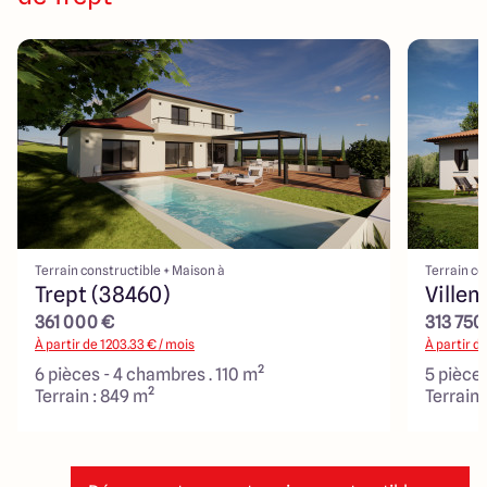
Terrain constructible + Maison à
Terrain co
Trept (38460)
Villem
361 000 €
313 750
À partir de
1203.33
€ / mois
À partir d
6 pièces - 4 chambres . 110 m²
5 pièce
Terrain : 849 m²
Terrain 