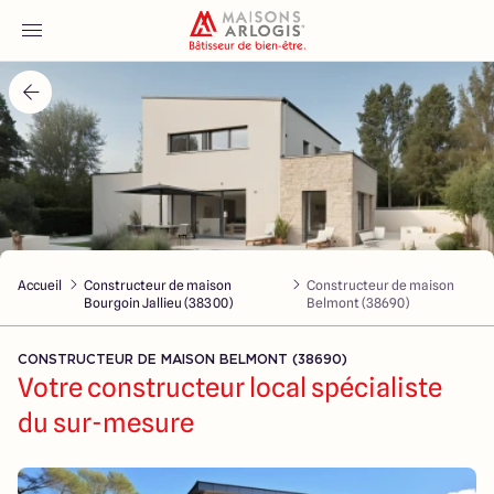
Accueil
Nos maisons
Nos annonces
Accueil
Constructeur de maison
Constructeur de maison
Votre projet
Bourgoin Jallieu (38300)
Belmont (38690)
Qui sommes-nous
CONSTRUCTEUR DE MAISON BELMONT (38690)
Votre constructeur local spécialiste
du sur-mesure
Maisons ARLOGIS Lyon Est