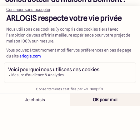
• Réalisations des plans:
conception sur mesure de votre
maison selon vos besoins, avec validation technique et
ajustements avant approbation finale.
• Suivi administratif
: accompagnement dans les
démarches légales, obtention des permis, gestion des
garanties et suivi financier jusqu'à la livraison.
• Suivi du chantier:
supervision des travaux à chaque
Contacter
Appeler
étape, avec visites régulières et coordination des équipes
pour assurer qualité et délais respectés.
• SAV:
assistance après la livraison avec vérification de
conformité, interventions si nécessaires, et conseils