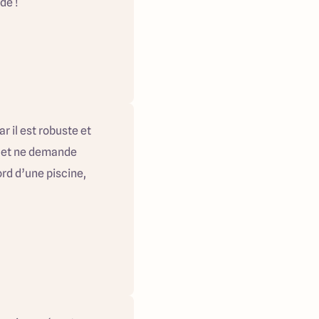
de !
r il est robuste et
ue et ne demande
rd d’une piscine,