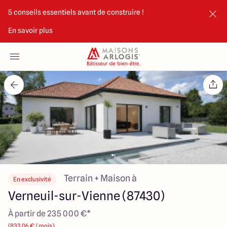
5 conseils essentiels avant de construire !
En savoir plus
Accueil
Nos maisons
Nos annonces
Votre projet
Qui sommes-nous
Terrain + Maison à
En exclusivité
Verneuil-sur-Vienne (87430)
À partir de 235 000 €*
Maisons ARLOGIS Limoges
(833.06 € / mois)