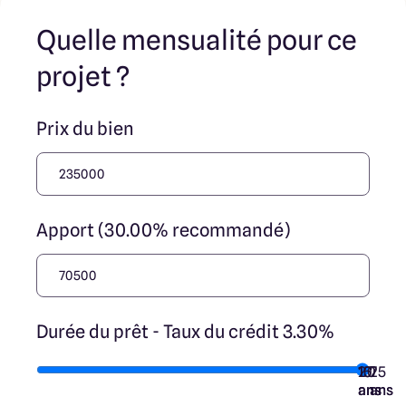
transaction et ne participent à la vente. Prix indiqués par
nos partenaires fonciers.
Quelle mensualité pour ce
projet ?
Prix du bien
Apport (30.00% recommandé)
Durée du prêt - Taux du crédit 3.30%
10
15
20
7
25
ans
ans
ans
ans
ans