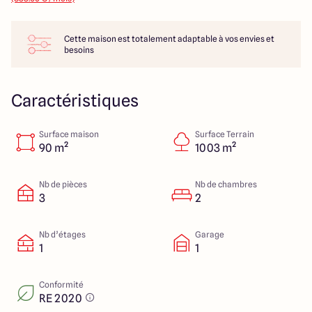
14 Rue Léonard Trompillon
87100 Limoges
Cette maison est totalement adaptable à vos envies et
besoins
4.4
4.8
Caractéristiques
Surface maison
Surface Terrain
90 m²
1003 m²
Nb de pièces
Nb de chambres
3
2
Nb d’étages
Garage
1
1
Conformité
RE 2020