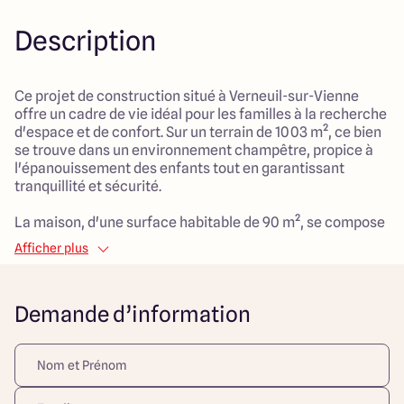
Description
Ce projet de construction situé à Verneuil-sur-Vienne
offre un cadre de vie idéal pour les familles à la recherche
d'espace et de confort. Sur un terrain de 1003 m², ce bien
se trouve dans un environnement champêtre, propice à
l'épanouissement des enfants tout en garantissant
tranquillité et sécurité.
La maison, d'une surface habitable de 90 m², se compose
de 3 pièces bien agencées, dont 2 chambres. Chaque
Afficher plus
espace est pensé pour maximiser le confort au quotidien,
permettant à toute la famille de profiter d'une vie
harmonieuse. Ce modèle de maison saura répondre aux
Demande d’information
besoins d'une vie pratique et conviviale, tout en
s'intégrant parfaitement dans son environnement.
La proximité des commodités et des infrastructures
essentielles assure un quotidien facile tout en préservant
ce cadre familial que l'on recherche tant. Ce projet est