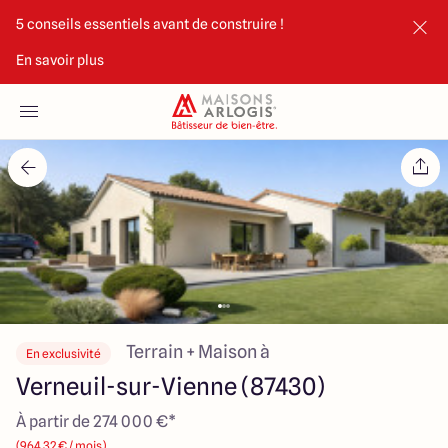
5 conseils essentiels avant de construire !
En savoir plus
Accueil
Nos maisons
Nos annonces
Votre projet
Qui sommes-nous
Terrain + Maison à
En exclusivité
Verneuil-sur-Vienne (87430)
À partir de 274 000 €*
Maisons ARLOGIS Limoges
(964.32 € / mois)