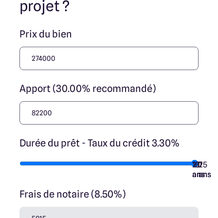
projet ?
Prix du bien
Apport (30.00% recommandé)
Durée du prêt - Taux du crédit 3.30%
10
15
20
7
25
ans
ans
ans
ans
ans
Frais de notaire (8.50%)