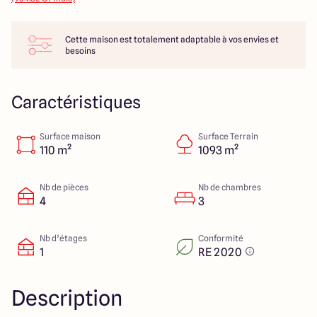
14 Rue Léonard Trompillon
87100 Limoges
Cette maison est totalement adaptable à vos envies et
besoins
4.4
4.8
Caractéristiques
Surface maison
Surface Terrain
110 m²
1093 m²
Nb de pièces
Nb de chambres
4
3
Nb d’étages
Conformité
1
RE 2020
Description