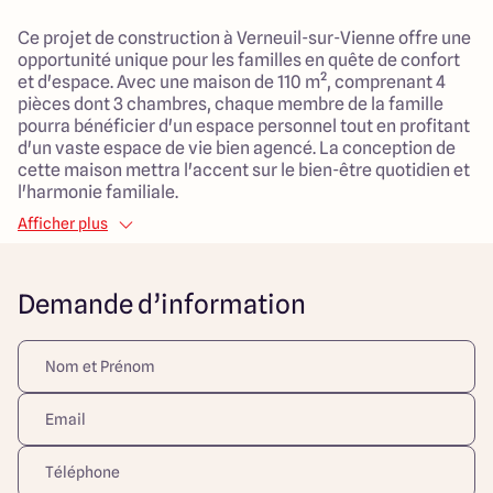
Ce projet de construction à Verneuil-sur-Vienne offre une
opportunité unique pour les familles en quête de confort
et d'espace. Avec une maison de 110 m², comprenant 4
pièces dont 3 chambres, chaque membre de la famille
pourra bénéficier d'un espace personnel tout en profitant
d'un vaste espace de vie bien agencé. La conception de
cette maison mettra l'accent sur le bien-être quotidien et
l'harmonie familiale.
Afficher plus
Le terrain, d'une superficie généreuse de 1 093 m², est
idéalement situé en campagne, offrant un cadre de vie
paisible et adapté aux enfants. Les familles apprécieront
Demande d’information
la proximité des espaces naturels, parfaits pour des
balades et des activités en plein air. Ce cadre bucolique
permet aux enfants de grandir en toute sécurité tout en
permettant aux parents de savourer le calme et la
sérénité des environs.
Ce projet de construction combine l'emplacement
privilégié de Verneuil-sur-Vienne avec une maison
spacieuse au design réfléchi, promesse d'un quotidien