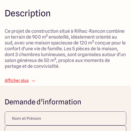
Description
Ce projet de construction situé à Rilhac-Rancon combine
un terrain de 900 m² ensoleillé, idéalement orienté au
sud, avec une maison spacieuse de 120 m² conçue pour le
confort d'une vie de famille. Les 5 pièces de la maison,
dont 3 chambres lumineuses, sont organisées autour d'un
salon généreux de 50 m², propice aux moments de
partage et de convivialité.
Le garage intégré offre un espace pratique pour le
Afficher plus
stationnement et le rangement, tandis que le mode de
chauffage par pompe à chaleur et l'eau chaude
individuelle garantissent un confort optimal tout au long
Demande d’information
de l'année. Ce cadre paisible et verdoyant, très apprécié
des familles, est à proximité de nombreux espaces verts,
créant ainsi un environnement sûr et agréable pour les
enfants.
Le projet promet non seulement un habitat moderne au