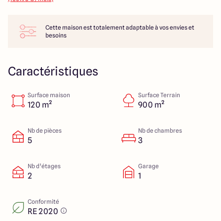
14 Rue Léonard Trompillon
87100 Limoges
Cette maison est totalement adaptable à vos envies et
besoins
4.4
4.8
Caractéristiques
Surface maison
Surface Terrain
120 m²
900 m²
Nb de pièces
Nb de chambres
5
3
Nb d’étages
Garage
2
1
Conformité
RE 2020