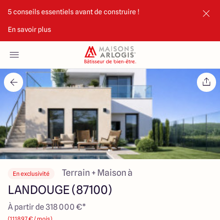
5 conseils essentiels avant de construire !
En savoir plus
Accueil
Nos maisons
Nos annonces
Votre projet
Qui sommes-nous
Terrain + Maison à
En exclusivité
LANDOUGE (87100)
À partir de 318 000 €*
Maisons ARLOGIS Limoges
(1118.97 € / mois)