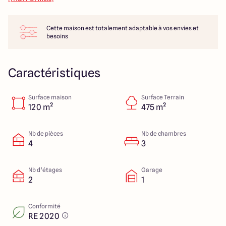
14 Rue Léonard Trompillon
87100 Limoges
Cette maison est totalement adaptable à vos envies et
besoins
4.4
4.8
Caractéristiques
Surface maison
Surface Terrain
120 m²
475 m²
Nb de pièces
Nb de chambres
4
3
Nb d’étages
Garage
2
1
Conformité
RE 2020