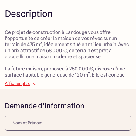
Description
Ce projet de construction à Landouge vous offre
l'opportunité de créer la maison de vos rêves sur un
terrain de 475 m², idéalement situé en milieu urbain. Avec
un prix attractif de 68 000 €, ce terrain est prêt à
accueillir une maison moderne et spacieuse.
La future maison, proposée à 250 000 €, dispose d'une
surface habitable généreuse de 120 m². Elle est conçue
pour offrir un cadre de vie agréable, avec 4 pièces, dont 3
Afficher plus
chambres confortables qui sauront satisfaire les besoins
d'une vie de famille. Les espaces de vie sont bien
agencés, permettant une circulation fluide et des
Demande d’information
moments de partage en famille.
Ce projet se distingue par son environnement adapté aux
enfants, vous garantissant une qualité de vie paisible tout
en restant proche des commodités de la ville. Profitez de
cette occasion pour faire construire un foyer chaleureux