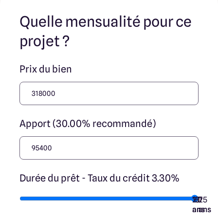
jouent un rôle d’intermédiation ou de négociation sur la
transaction et ne participent à la vente. Prix indiqués par
Quelle mensualité pour ce
nos partenaires fonciers.
projet ?
Prix du bien
Apport (30.00% recommandé)
Durée du prêt - Taux du crédit 3.30%
10
15
20
7
25
ans
ans
ans
ans
ans