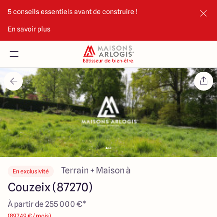
5 conseils essentiels avant de construire !
En savoir plus
Accueil
Nos maisons
Nos annonces
Votre projet
Qui sommes-nous
Terrain + Maison à
En exclusivité
Couzeix (87270)
À partir de 255 000 €*
Maisons ARLOGIS Limoges
(897.49 € / mois)