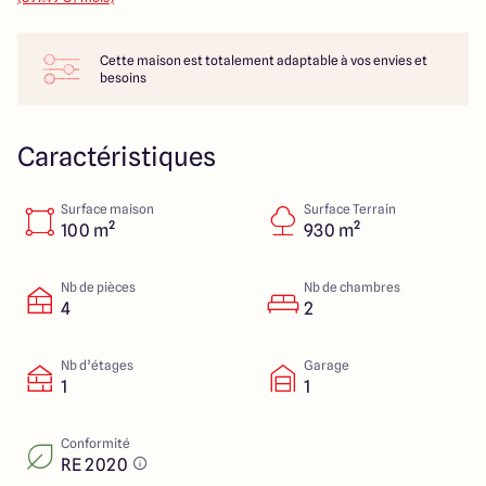
14 Rue Léonard Trompillon
87100 Limoges
Cette maison est totalement adaptable à vos envies et
besoins
4.4
4.8
Caractéristiques
Surface maison
Surface Terrain
100 m²
930 m²
Nb de pièces
Nb de chambres
4
2
Nb d’étages
Garage
1
1
Conformité
RE 2020