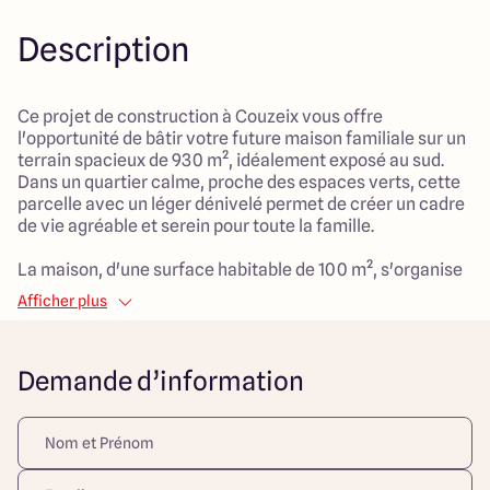
Description
Ce projet de construction à Couzeix vous offre
l'opportunité de bâtir votre future maison familiale sur un
terrain spacieux de 930 m², idéalement exposé au sud.
Dans un quartier calme, proche des espaces verts, cette
parcelle avec un léger dénivelé permet de créer un cadre
de vie agréable et serein pour toute la famille.
La maison, d'une surface habitable de 100 m², s'organise
autour de 4 pièces, dont 2 chambres cosy qui sauront
Afficher plus
accueillir vos enfants ou vos invités. Le vaste salon de 40
m² est le cœur de la maison, offrant un espace de vie
généreux pour partager de précieux moments en famille.
Demande d’information
Conçue dans un style traditionnel, la maison bénéficiera
d'un garage en sous-sol, alliant praticité et sécurité. Le
choix d'un chauffage par pompe à chaleur et une
distribution d'eau chaude individuelle garantissent un
confort thermique optimal tout au long de l'année.