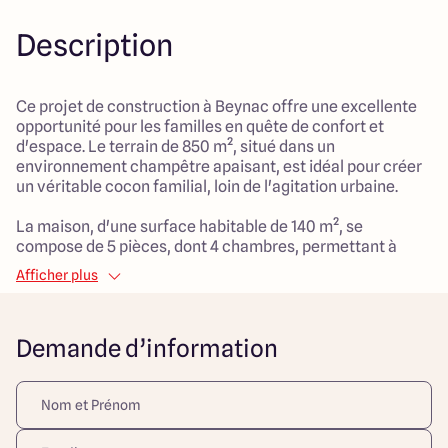
Description
Ce projet de construction à Beynac offre une excellente
opportunité pour les familles en quête de confort et
d'espace. Le terrain de 850 m², situé dans un
environnement champêtre apaisant, est idéal pour créer
un véritable cocon familial, loin de l'agitation urbaine.
La maison, d'une surface habitable de 140 m², se
compose de 5 pièces, dont 4 chambres, permettant à
chaque membre de la famille de bénéficier de son propre
Afficher plus
espace. La disposition intérieure bien pensée garantit un
cadre de vie agréable et fonctionnel au quotidien. Les
parents apprécieront particulièrement le potentiel
Demande d’information
d'aménagements en fonction des besoins de leur famille.
Ce projet, situé dans une localité qui privilégie la
tranquillité, offre aussi la possibilité de profiter d'espaces
extérieurs pour des moments de détente en plein air. La
proximité de la nature et des services fait de ce lieu un