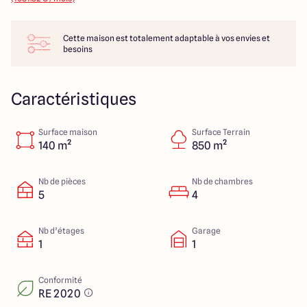
14 Rue Léonard Trompillon
87100 Limoges
Cette maison est totalement adaptable à vos envies et
besoins
4.4
4.8
Caractéristiques
Surface maison
Surface Terrain
140 m²
850 m²
Nb de pièces
Nb de chambres
5
4
Nb d’étages
Garage
1
1
Conformité
RE 2020