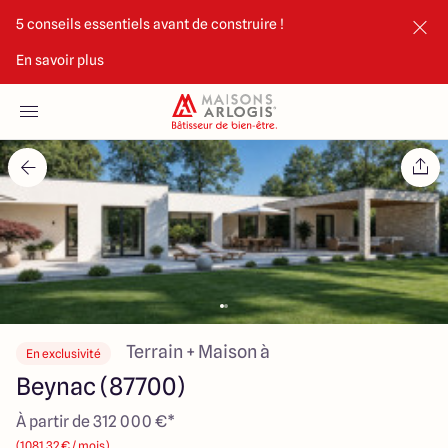
5 conseils essentiels avant de construire !
En savoir plus
Accueil
Nos maisons
Nos annonces
Votre projet
Qui sommes-nous
Terrain + Maison à
En exclusivité
Beynac (87700)
À partir de 312 000 €*
Maisons ARLOGIS Limoges
(1081.32 € / mois)