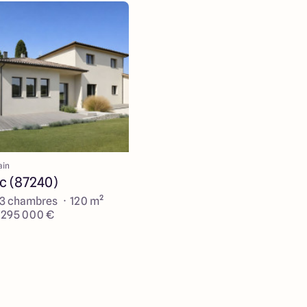
ain
 (87240)
 3 chambres · 120 m²
e 295 000 €