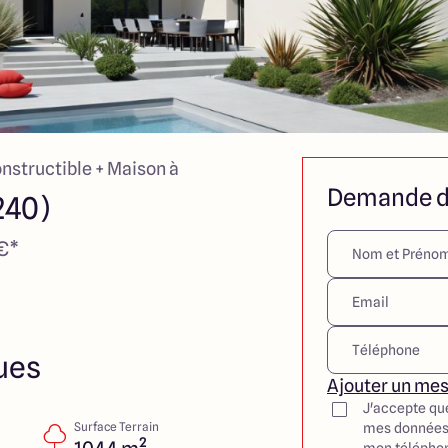
onstructible + Maison à
Demande d
240)
 €*
ues
Ajouter un me
J'accepte qu
Surface Terrain
mes données