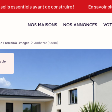
seils essentiels avant de construire !
En savoir p
NOS MAISONS
NOS ANNONCES
VOT
n + Terrain à Limoges
Ambazac (87240)
able