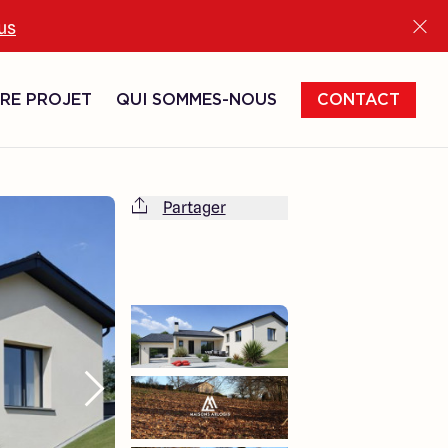
lus
RE PROJET
QUI SOMMES-NOUS
CONTACT
Partager
Cette maison est totalement adaptable
à vos envies et besoins