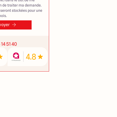
e) dans le but de me
in de traiter ma demande.
seront stockées pour une
ois.
voyer
 14 51 40
4.8