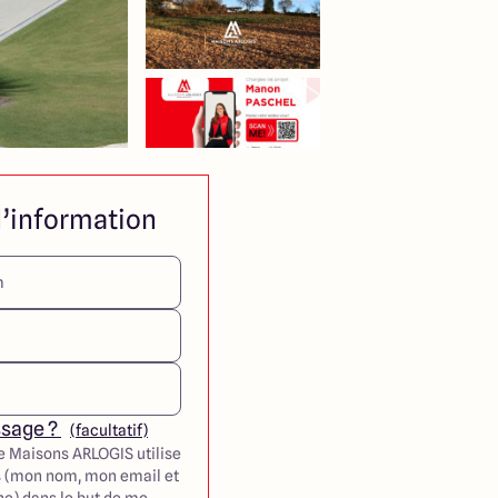
’information
ssage ?
(facultatif)
e Maisons ARLOGIS utilise
 (mon nom, mon email et