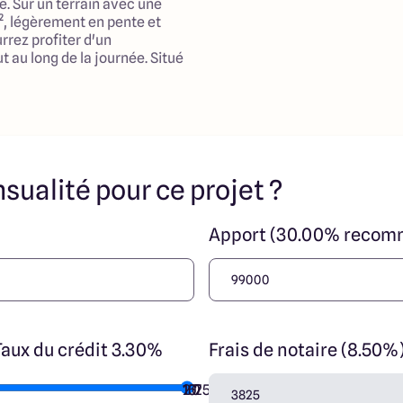
e. Sur un terrain avec une
², légèrement en pente et
rrez profiter d'un
t au long de la journée. Situé
sible, ce terrain bénéficie de
s en commun, de verdure, et de
en campagne, idéale pour les
odèle traditionnel,
sualité pour ce projet ?
répondre aux besoins d'une
 surface habitable de 150 m²,
es, dont 4 chambres, offrant
Apport (30.00% recom
 pour chacun. Le vaste salon
e la maison, propice à des
convivialité. Le garage
t supplémentaire, vous
dien. Le système de chauffage
à une pompe à chaleur, et la
t individuelle, garantissant
Taux du crédit 3.30%
Frais de notaire (8.50%
ous les membres de votre
10
15
20
7
25