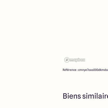
la date de la première par
cas Maisons ARLOGIS ou s
propriétaires des terrains,
d’intermédiation ou de nég
ne participent à la vente. 
partenaires fonciers.
Référence : cmnye7oas000dkmds
Biens similai