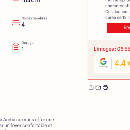
1044 m²
mon téléphon
contacter af
Ces données 
durée de 12 m
Nb de chambres
4
En
Garage
1
Limoges : 05 55
4.4
 à Ambazac vous offre une
r un foyer confortable et