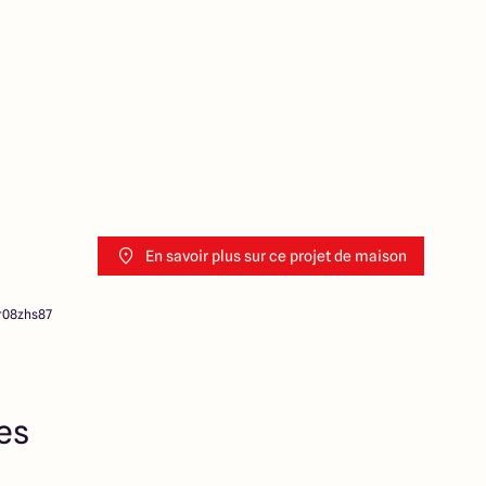
ution de l’annonce. En aucun
es collaborateurs ne sont
 ne jouent un rôle
ociation sur la transaction et
Prix indiqués par nos
En savoir plus sur ce projet de maison
r08zhs87
res