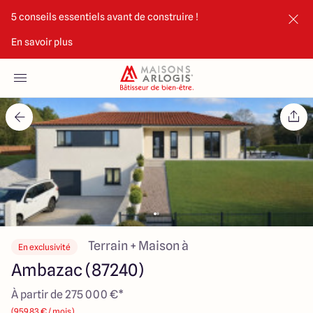
5 conseils essentiels avant de construire !
En savoir plus
Accueil
Nos maisons
Nos annonces
Votre projet
Qui sommes-nous
Terrain + Maison à
En exclusivité
Ambazac (87240)
À partir de 275 000 €*
Maisons ARLOGIS Limoges
(959.83 € / mois)