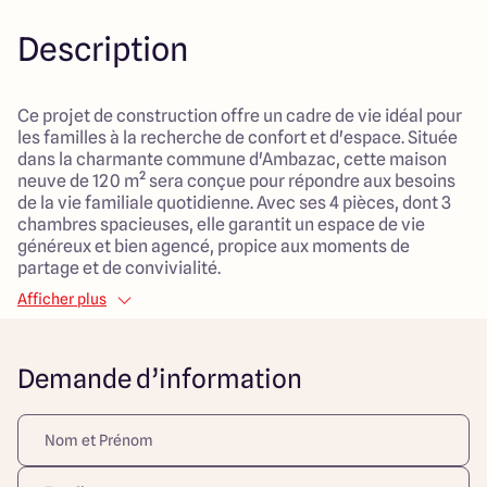
Description
Ce projet de construction offre un cadre de vie idéal pour
les familles à la recherche de confort et d'espace. Située
dans la charmante commune d'Ambazac, cette maison
neuve de 120 m² sera conçue pour répondre aux besoins
de la vie familiale quotidienne. Avec ses 4 pièces, dont 3
chambres spacieuses, elle garantit un espace de vie
généreux et bien agencé, propice aux moments de
partage et de convivialité.
Afficher plus
Le terrain, d'une surface de 1030 m², est orienté en pente,
ce qui permet d'envisager un aménagement extérieur
harmonieux, parfait pour jouer ou jardiner. Évoluer dans
Demande d’information
un environnement rural, tout en étant à proximité des
commodités, représente un véritable atout pour les
familles. Les enfants pourront profiter d'un cadre naturel,
sécurisant, et propice aux activités en plein air.
Ce projet fait de cette maison un lieu de vie confortable,