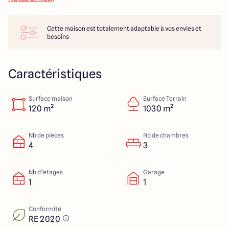
14 Rue Léonard Trompillon
87100 Limoges
Cette maison est totalement adaptable à vos envies et
besoins
4.4
4.8
Caractéristiques
Surface maison
Surface Terrain
120 m²
1030 m²
Nb de pièces
Nb de chambres
4
3
Nb d’étages
Garage
1
1
Conformité
RE 2020