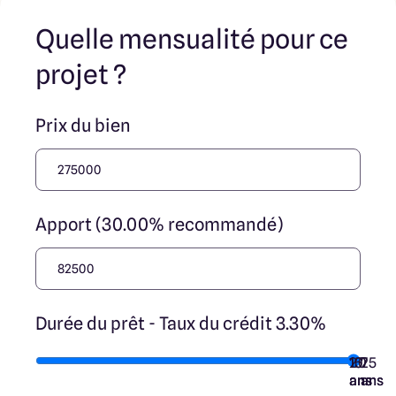
transaction et ne participent à la vente. Prix indiqués par
nos partenaires fonciers.
Quelle mensualité pour ce
projet ?
Prix du bien
Apport (30.00% recommandé)
Durée du prêt - Taux du crédit 3.30%
10
15
20
7
25
ans
ans
ans
ans
ans