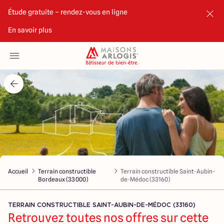
Étude gratuite – rendez-vous en ligne
En savoir plus
Accueil
Nos maisons
Nos annonces
Votre projet
Qui sommes-nous
Accueil
Terrain constructible
Terrain constructible Saint-Aubin-
Bordeaux (33000)
de-Médoc (33160)
TERRAIN CONSTRUCTIBLE SAINT-AUBIN-DE-MÉDOC (33160)
Retrouvez toutes nos offres sur cette
Maisons ARLOGIS Bordeaux Sud