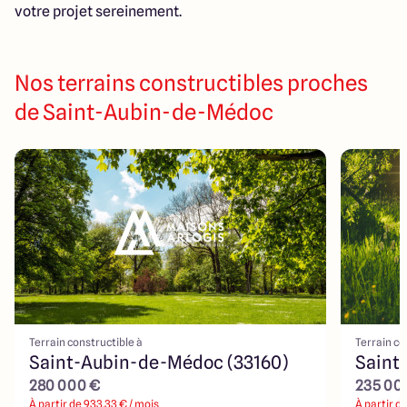
votre projet sereinement.
Nos terrains constructibles proches
de Saint-Aubin-de-Médoc
Terrain constructible à
Terrain co
Saint-Aubin-de-Médoc (33160)
Saint
280 000 €
235 00
À partir de
933.33
€ / mois
À partir d