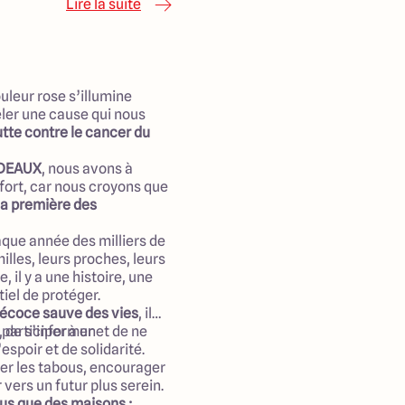
 nous aider à débloquer des
Lire la suite
même de démarrer les
s pro, autant sur le plan
ite des travaux ; tout a
dagogie et dans chaque
uleur rose s’illumine
e temps a été pris pour
ler une cause qui nous
lutte contre le cancer du
é, les artisans sont
éroulé selon le planning
RDEAUX
, nous avons à
line et Alexandre pour
fort, car nous croyons que
s recommandons vivement
la première des
que année des milliers de
lles, leurs proches, leurs
 il y a une histoire, une
tiel de protéger.
récoce sauve des vies
, il
, de s’informer et de ne
participer à un
espoir et de solidarité.
er les tabous, encourager
 vers un futur plus serein.
us que des maisons :