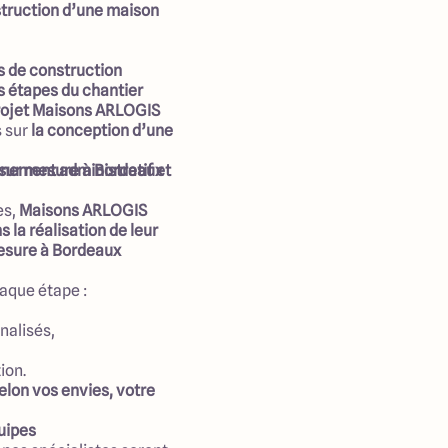
struction d’une maison
s de construction
es étapes du chantier
rojet Maisons ARLOGIS
s sur
la conception d’une
 sur mesure à Bordeaux
ement administratif et
es,
Maisons ARLOGIS
 la réalisation de leur
mesure à Bordeaux
aque étape :
nalisés,
ion.
elon vos envies, votre
uipes