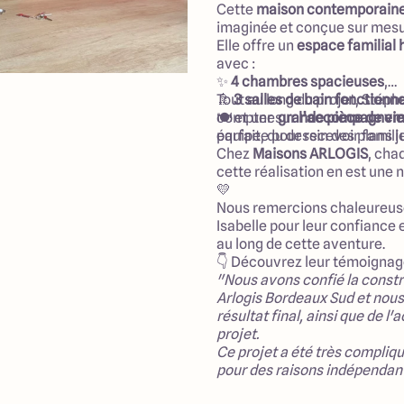
Cette
maison contemporaine 
imaginée et conçue sur mesur
Elle offre un
espace familial
avec :
✨
4 chambres spacieuses
,
🚿
Tout au long du projet, Stéph
3 salles de bain fonctionne
🍽️ et une
compter sur
grande pièce de vi
l’accompagneme
parfaite pour recevoir famille
équipe, du dessin des plans j
Chez
Maisons ARLOGIS
, cha
cette réalisation en est une n
💛
Nous remercions chaleureu
Isabelle pour leur confiance
au long de cette aventure.
👇 Découvrez leur témoignag
"Nous avons confié la constr
Arlogis Bordeaux Sud et nou
résultat final, ainsi que de 
projet.
Ce projet a été très compliq
pour des raisons indépendant
Direction de l'agence à mis e