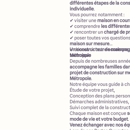
différentes étapes de la con
individuelle
.
Vous pourrez notamment :
✔ visiter une
maison en cour
✔ comprendre
les différent
✔ rencontrer un
chargé de p
✔ poser toutes vos question
maison sur mesure
✔ découvrir notre
Un constructeur de maisons
accompagn
technique
Métropole
Depuis de nombreuses anné
accompagne les familles dans
projet de construction sur 
Métropole
.
Notre équipe vous guide à ch
Étude de votre projet,
Conception des plans person
Démarches administratives,
Suivi complet de la construct
Chaque maison est conçue
s
mode de vie et votre budget
.
Venez échanger avec nos éq