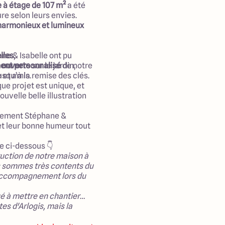
à étage de 107 m²
a été
e selon leurs envies.
 harmonieux et lumineux
ane & Isabelle ont pu
lles
,
e ouverte
nt personnalisé
sur le jardin,
de notre
 et amis.
usqu’à la remise des clés.
que projet est unique, et
ouvelle belle illustration
sement Stéphane &
 et leur bonne humeur tout
e ci-dessous 👇
uction de notre maison à
s sommes très contents du
l'accompagnement lors du
ué à mettre en chantier
es d'Arlogis, mais la
n oeuvre tout son savoir-