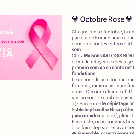
faire et son expérience pour
situations difficiles avant 
travaux.
💗 Octobre Rose 💗
L'ensemble de l'équipe est trè
administratif que sur la condu
été suivi avec sérieux et pé
Chaque mois d’octobre, la co
situation qui le nécessitait l
partout en France pour rappe
trouver des solutions.
concerne toutes et tous :
la 
Les prestations sont de qualit
sein
.
sérieux et le chantier s'est d
Chez
Maisons ARLOGIS BO
prévu. Merci à Morgane, Caro
cœur de relayer ce message 
leur accompagnement, nou
prendre soin de sa santé est 
leur travail."
fondations
.
Le cancer du sein touche cha
femmes, mais aussi leurs fami
amis… Derrière chaque chiffre,
vie, un sourire qu’il est essen
👉 Parce que
le dépistage p
est indispensable d’en parler
Soutenir Octobre Rose, c’est 
pas attendre.
mouvement collectif, plein d’
Ensemble, nous pouvons bris
à se faire dépister et avancer
💗
Ensemble, construisons pl