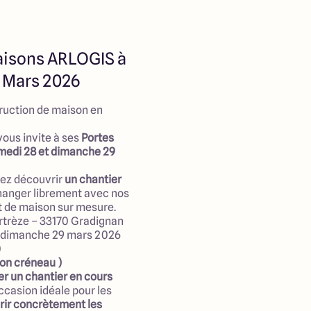
aisons ARLOGIS à
9 Mars 2026
ruction de maison en
ous invite à ses
Portes
medi 28 et dimanche 29
nez découvrir
un chantier
hanger librement avec nos
et de maison sur mesure.
rtrèze – 33170 Gradignan
 dimanche 29 mars 2026
0
mon créneau
)
er un chantier en cours
ccasion idéale pour les
rir concrètement les