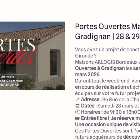
Portes Ouvertes M
Gradignan | 28 & 2
Vous avez un projet de const
Gironde ?
Maisons ARLOGIS Bordeaux v
Ouvertes à Gradignan
les
sa
mars 2026
.
Durant tout le week-end, ve
en cours de réalisation
et éc
équipes sur votre futur proj
📍
Adresse :
36 Rue de la Cha
📅
Dates :
Samedi 28 mars et
🕘
Horaires :
de 9h30 à 18h0
🎟
Entrée libre (
Je réserve 
Une occasion unique de visit
Ces Portes Ouvertes sont l’o
futurs acquéreurs de
découv