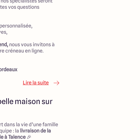
 nos spécialistes seront
tes vos questions
personnalisée,
ves,
-end,
nous vous invitons à
e créneau en ligne.
ordeaux
Lire la suite
belle maison sur
 dans la vie d’une famille
uipe : la
livraison de la
le à Talence
🎉