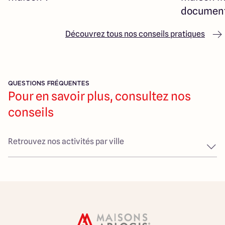
Ils ont réalisé notre maison en
document
respectant nos attentes et notre budget.
Merci encore à Mr Rozier, Caroline et
Découvrez tous nos conseils pratiques
Morgane pour notre maison.
Nous recommandons vraiment Arlogis
bordeaux Sud."
QUESTIONS FRÉQUENTES
Pour en savoir plus, consultez nos
conseils
Retrouvez nos activités par ville