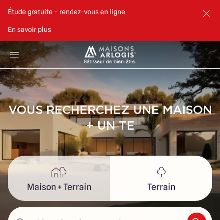
Étude gratuite – rendez-vous en ligne
En savoir plus
Accueil
Nos maisons
Nos annonces
VOUS RECHERCHEZ
UNE
Votre projet
Qui sommes-nous
Maison + Terrain
Terrain
Où recherchez-vous ?
Maisons ARLOGIS Bordeaux Sud