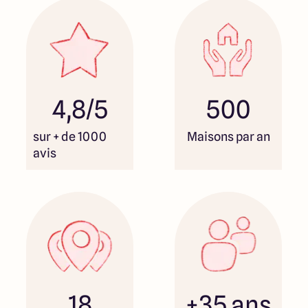
4,8/5
500
sur + de 1000
Maisons par an
avis
18
+35 ans