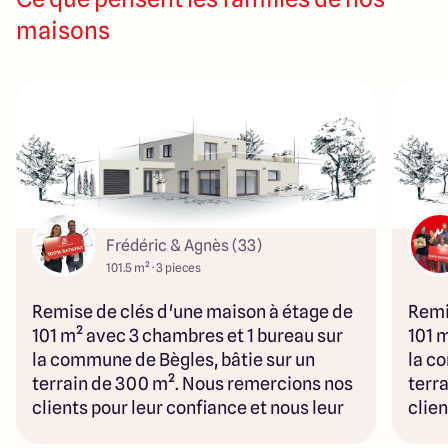
maisons
Frédéric & Agnès (33)
101.5 m² · 3 pieces
Remise de clés d'une maison à étage de
Remi
101 m² avec 3 chambres et 1 bureau sur
101 
la commune de Bègles, bâtie sur un
la c
terrain de 300 m². Nous remercions nos
terr
clients pour leur confiance et nous leur
clien
souhaitons le meilleur dans leur maison
souh