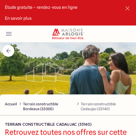
Étude gratuite – rendez-vous en ligne
En savoir plus
Accueil
Nos maisons
Nos annonces
Votre projet
Qui sommes-nous
Accueil
Terrain constructible
Terrain constructible
Bordeaux (33000)
Cadaujac (33140)
TERRAIN CONSTRUCTIBLE CADAUJAC (33140)
Retrouvez toutes nos offres sur cette
Maisons ARLOGIS Bordeaux Sud