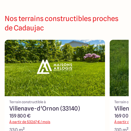
Nos terrains constructibles proches
de Cadaujac
Terrain constructible à
Terrain co
Villenave-d'Ornon (33140)
Ville
159 800 €
169 00
À partir de
532.67
€ / mois
À partir d
330 m²
310 m²