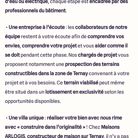
d’eau ou électrique
, chaque étape est
encadrée par des
professionnels du bâtiment
.
•
Une entreprise à l’écoute
: les
collaborateurs de notre
équipe
restent à votre écoute afin de
comprendre vos
envies
,
comprendre votre projet
et vous
aider comme il
se doit
pendant cette phase. Nos
chargés de projet
vous
proposent notamment une
prospection des terrains
constructibles dans la zone de Ternay
convenant à votre
projet et à vos besoins. Ce
terrain viabilisé
peut même
être situé dans un
lotissement en exclusivité
selon les
opportunités disponibles.
•
Une villa unique
:
réaliser votre bien avec nous rime
avec « construire dans l’originalité »
! Chez
Maisons
ARLOGIS
,
constructeur de maison sur Ternay
, il n’y a pas