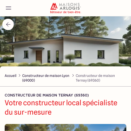
Accueil
Nos maisons
Nos annonces
Accueil
Constructeur de maison Lyon
Constructeur de maison
Votre projet
(69000)
Ternay (69360)
Qui sommes-nous
CONSTRUCTEUR DE MAISON TERNAY (69360)
Votre constructeur local spécialiste
du sur-mesure
Maisons ARLOGIS Lyon Est