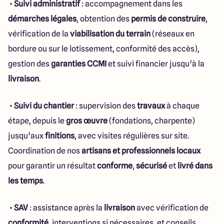
•
Suivi administratif
: accompagnement dans les
démarches légales
, obtention des
permis de construire
,
vérification de la
viabilisation du terrain
(réseaux en
bordure ou sur le lotissement, conformité des accès),
gestion des
garanties CCMI
et suivi financier jusqu’à la
livraison
.
•
Suivi du chantier
: supervision des
travaux
à chaque
étape, depuis le
gros œuvre
(fondations, charpente)
jusqu’aux
finitions
, avec visites régulières sur site.
Coordination de nos
artisans et professionnels locaux
pour garantir un résultat
conforme
,
sécurisé
et
livré dans
les temps
.
•
SAV
: assistance après la
livraison
avec vérification de
conformité
, interventions si nécessaires, et conseils