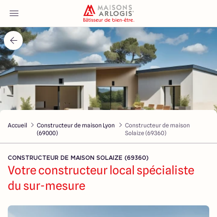
Accueil
Nos maisons
Nos annonces
Accueil
Constructeur de maison Lyon
Constructeur de maison
Votre projet
(69000)
Solaize (69360)
Qui sommes-nous
CONSTRUCTEUR DE MAISON SOLAIZE (69360)
Votre constructeur local spécialiste
du sur-mesure
Maisons ARLOGIS Lyon Est