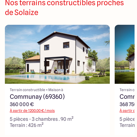
Nos terrains constructibles proches
de Solaize
Terrain constructible + Maison à
Terrain co
Communay (69360)
Commu
360 000 €
368 750
À partir de
1200.00
€ / mois
À partir d
5 pièces - 3 chambres . 90 m²
5 pièce
Terrain : 426 m²
Terrain 