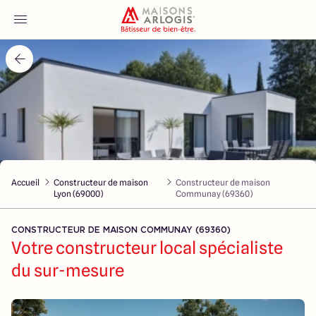
Accueil
Nos maisons
Nos annonces
Accueil
Constructeur de maison
Constructeur de maison
Votre projet
Lyon (69000)
Communay (69360)
Qui sommes-nous
CONSTRUCTEUR DE MAISON COMMUNAY (69360)
Votre constructeur local spécialiste
du sur-mesure
Maisons ARLOGIS Lyon Est