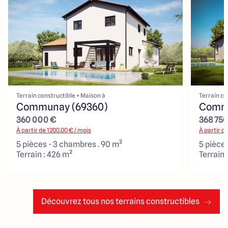
Terrain constructible + Maison à
Terrain co
Communay (69360)
Commu
360 000 €
368 750
À partir de
1200.00
€ / mois
À partir d
5 pièces - 3 chambres . 90 m²
5 pièce
Terrain : 426 m²
Terrain 
Découvrez tous nos terrains constructibles