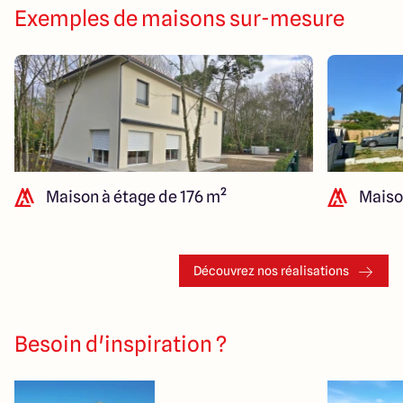
Exemples de maisons sur-mesure
Maison à étage de 176 m²
Maiso
Découvrez nos réalisations
Besoin d'inspiration ?