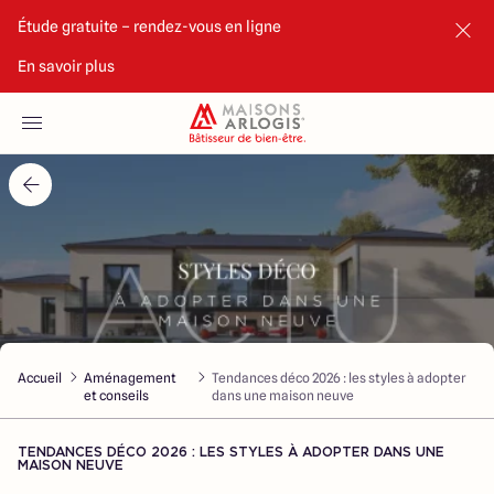
Étude gratuite – rendez-vous en ligne
En savoir plus
Accueil
Nos maisons
Nos annonces
Votre projet
Qui sommes-nous
Accueil
Aménagement
Tendances déco 2026 : les styles à adopter
et conseils
dans une maison neuve
TENDANCES DÉCO 2026 : LES STYLES À ADOPTER DANS UNE
MAISON NEUVE
Maisons ARLOGIS Bordeaux Sud