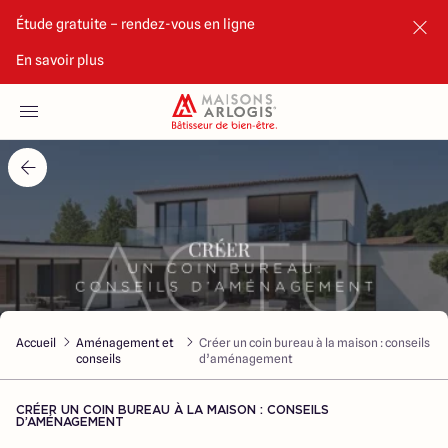
Étude gratuite – rendez-vous en ligne
En savoir plus
Accueil
Nos maisons
Nos annonces
Votre projet
Qui sommes-nous
Accueil
Aménagement et
Créer un coin bureau à la maison : conseils
conseils
d’aménagement
CRÉER UN COIN BUREAU À LA MAISON : CONSEILS
D’AMÉNAGEMENT
Maisons ARLOGIS Bordeaux Sud