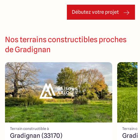
Débutez votre projet
Nos terrains constructibles proches
de Gradignan
Terrain constructible à
Terrain co
Gradignan (33170)
Gradi