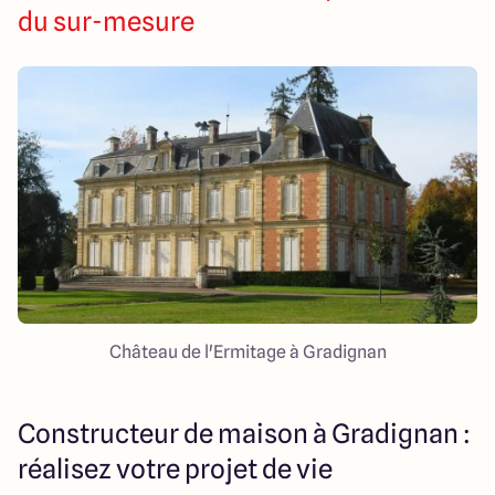
286 Avenue Pasteur
du sur-mesure
33185 Le Haillan
Château de l'Ermitage à Gradignan
Constructeur de maison à Gradignan :
réalisez votre projet de vie