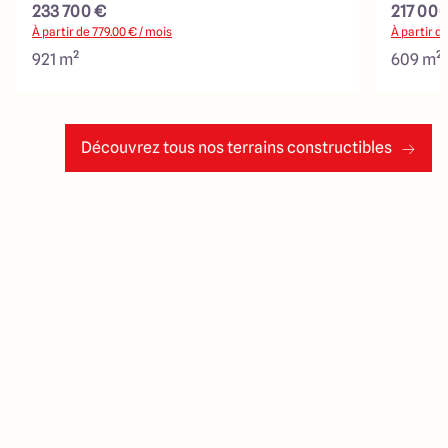
233 700 €
217 000
À partir de
779.00
€ / mois
À partir d
921 m²
609 m²
Découvrez tous nos terrains constructibles