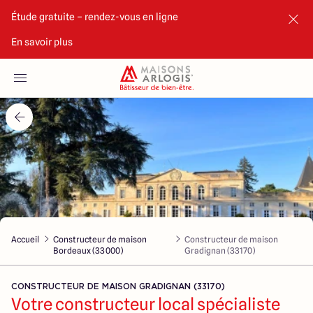
Étude gratuite – rendez-vous en ligne
En savoir plus
Accueil
Nos maisons
Nos annonces
Votre projet
Qui sommes-nous
Accueil
Constructeur de maison
Constructeur de maison
Bordeaux (33000)
Gradignan (33170)
CONSTRUCTEUR DE MAISON GRADIGNAN (33170)
Votre constructeur local spécialiste
Maisons ARLOGIS Bordeaux Sud