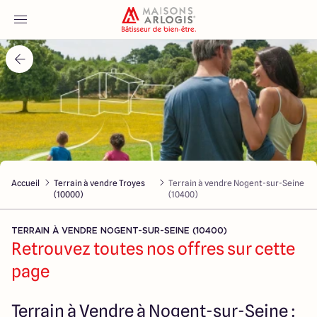
Accueil
Nos maisons
Nos annonces
Accueil
Terrain à vendre Troyes
Terrain à vendre Nogent-sur-Seine
Votre projet
(10000)
(10400)
Qui sommes-nous
TERRAIN À VENDRE NOGENT-SUR-SEINE (10400)
Retrouvez toutes nos offres sur cette
page
Maisons ARLOGIS Aube
Terrain à Vendre à Nogent-sur-Seine :