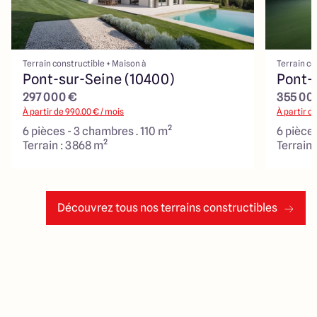
Terrain constructible + Maison à
Terrain co
Pont-sur-Seine (10400)
Pont-
297 000 €
355 00
À partir de
990.00
€ / mois
À partir d
6 pièces - 3 chambres . 110 m²
6 pièces
Terrain : 3868 m²
Terrain 
Découvrez tous nos terrains constructibles