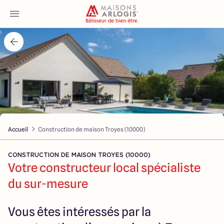
Accueil
Nos maisons
Nos annonces
Accueil
Construction de maison Troyes (10000)
Votre projet
CONSTRUCTION DE MAISON TROYES (10000)
Qui sommes-nous
Votre constructeur local spécialiste
du sur-mesure
Vous êtes intéressés par la
Maisons ARLOGIS Aube