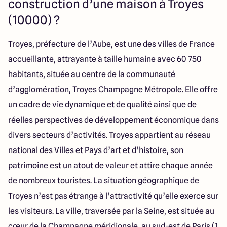
construction d’une maison à Troyes
40 Route de Troyes
10120 Saint-Germain
(10000) ?
Troyes, préfecture de l’Aube, est une des villes de France
4.6
4.8
accueillante, attrayante à taille humaine avec 60 750
habitants, située au centre de la communauté
d’agglomération, Troyes Champagne Métropole. Elle offre
un cadre de vie dynamique et de qualité ainsi que de
réelles perspectives de développement économique dans
divers secteurs d’activités. Troyes appartient au réseau
national des Villes et Pays d’art et d’histoire, son
patrimoine est un atout de valeur et attire chaque année
de nombreux touristes. La situation géographique de
Troyes n’est pas étrange à l’attractivité qu’elle exerce sur
les visiteurs. La ville, traversée par la Seine, est située au
cœur de la Champagne méridionale, au sud-est de Paris (1