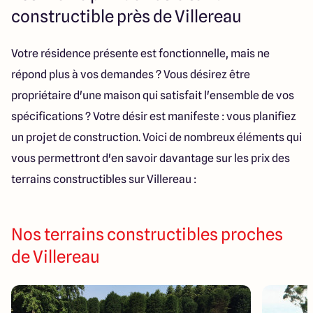
Lille - Villeneuve d'Ascq
03 66 72 64 60
constructible près de Villereau
Valenciennes - Marly
03 27 45 60 30
Votre résidence présente est fonctionnelle, mais ne
répond plus à vos demandes ? Vous désirez être
4.4
4.8
propriétaire d'une maison qui satisfait l'ensemble de vos
spécifications ? Votre désir est manifeste : vous planifiez
un projet de construction. Voici de nombreux éléments qui
vous permettront d'en savoir davantage sur les prix des
terrains constructibles sur Villereau :
Nos terrains constructibles proches
de Villereau