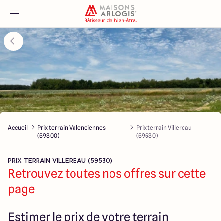
Accueil
Nos maisons
Nos annonces
Accueil
Prix terrain Valenciennes
Prix terrain Villereau
Votre projet
(59300)
(59530)
Qui sommes-nous
PRIX TERRAIN VILLEREAU (59530)
Retrouvez toutes nos offres sur cette
page
Maisons ARLOGIS Nord
Estimer le prix de votre terrain