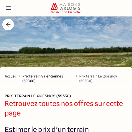
Accueil
Nos maisons
Nos annonces
Accueil
Prix terrain Valenciennes
Prix terrain Le Quesnoy
Votre projet
(59300)
(59530)
Qui sommes-nous
PRIX TERRAIN LE QUESNOY (59530)
Retrouvez toutes nos offres sur cette
page
Maisons ARLOGIS Nord
Estimer le prix d'un terrain