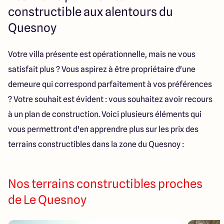
Lille - Villeneuve d'Ascq
03 66 72 64 60
constructible aux alentours du
Valenciennes - Marly
03 27 45 60 30
Quesnoy
Votre villa présente est opérationnelle, mais ne vous
4.4
4.8
satisfait plus ? Vous aspirez à être propriétaire d'une
demeure qui correspond parfaitement à vos préférences
? Votre souhait est évident : vous souhaitez avoir recours
à un plan de construction. Voici plusieurs éléments qui
vous permettront d'en apprendre plus sur les prix des
terrains constructibles dans la zone du Quesnoy :
Nos terrains constructibles proches
de Le Quesnoy