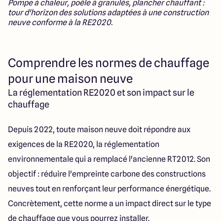
Pompe à chaleur, poêle à granulés, plancher chauffant :
Lille - Villeneuve d'Ascq
03 66 72 64 60
tour d'horizon des solutions adaptées à une construction
Valenciennes - Marly
03 27 45 60 30
neuve conforme à la RE2020.
4.4
4.8
Comprendre les normes de chauffage
pour une maison neuve
La réglementation RE2020 et son impact sur le
chauffage
Depuis 2022, toute maison neuve doit répondre aux
exigences de la RE2020, la réglementation
environnementale qui a remplacé l'ancienne RT2012. Son
objectif : réduire l'empreinte carbone des constructions
neuves tout en renforçant leur performance énergétique.
Concrètement, cette norme a un impact direct sur le type
de chauffage que vous pourrez installer.