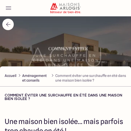
Accueil
Nos maisons
Nos annonces
Accueil
Aménagement
Comment éviter une surchauffe en été dans
Votre projet
et conseils
une maison bien isolée ?
Qui sommes-nous
COMMENT ÉVITER UNE SURCHAUFFE EN ÉTÉ DANS UNE MAISON
BIEN ISOLÉE ?
Une maison bien isolée… mais parfois
Maisons ARLOGIS Nord
trop chaude en été !