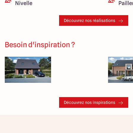
Nivelle
Paill
Découvrez nos réalisations
Besoin d'inspiration ?
Découvrez nos inspirations