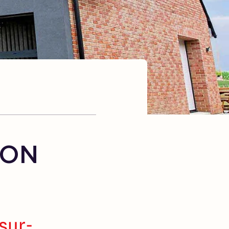
SON
 sur-