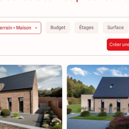
Budget
Étages
Surface
errain + Maison
Créer une