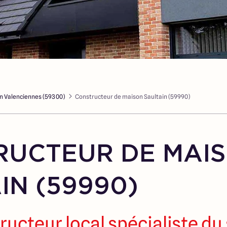
n Valenciennes (59300)
Constructeur de maison Saultain (59990)
RUCTEUR DE MAI
IN (59990)
ructeur local spécialiste du