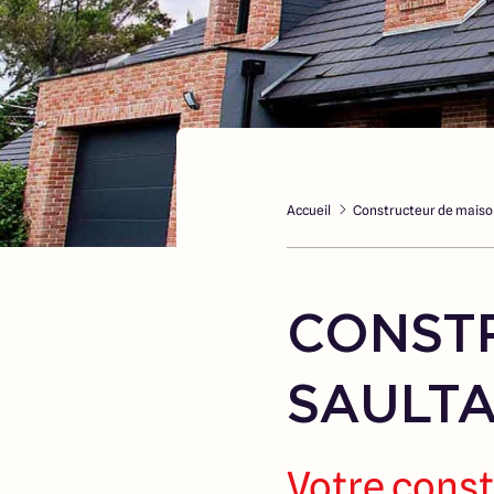
Accueil
Constructeur de maiso
CONST
SAULTA
Votre const