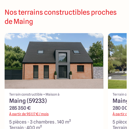
Nos terrains constructibles proches
de Maing
Terrain constructible + Maison à
Terrain co
Maing (59233)
Maing
285 350 €
280 00
À partir de
951.17
€ / mois
À partir d
5 pièces - 3 chambres . 140 m²
5 pièces
Terrain : 400 m²
Terrain 