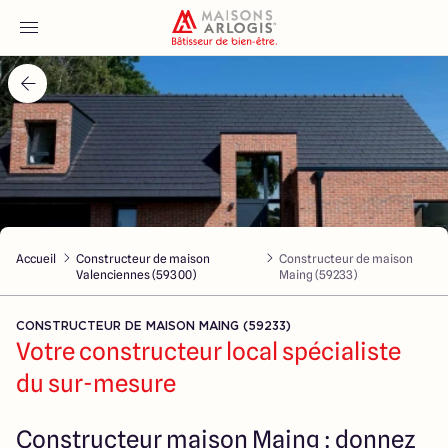
Accueil
Nos maisons
Nos annonces
Accueil
Constructeur de maison
Constructeur de maison
Votre projet
Valenciennes (59300)
Maing (59233)
Qui sommes-nous
CONSTRUCTEUR DE MAISON MAING (59233)
Votre constructeur local spécialiste
du sur-mesure
Maisons ARLOGIS Nord
Constructeur maison Maing : donnez