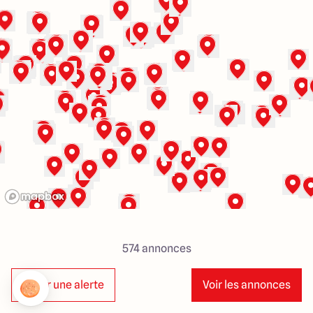
Lille - Villeneuve d'Ascq
03 66 72 64 60
Valenciennes - Marly
03 27 45 60 30
4.4
4.8
574
annonces
Créer une alerte
Voir les annonces