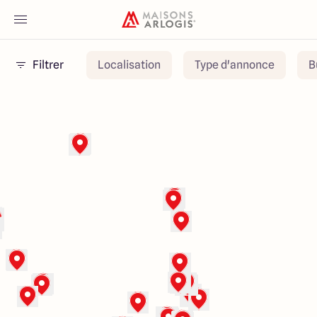
Filtrer
Localisation
Type d'annonce
B
Accueil
Nos maisons
Nos annonces
Votre projet
Qui sommes-nous
Maisons ARLOGIS Nord