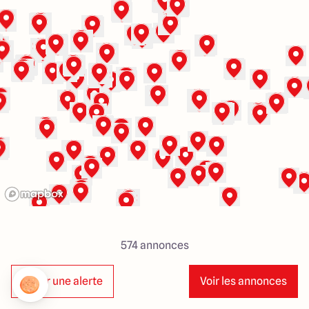
Lille - Villeneuve d'Ascq
03 66 72 64 60
Valenciennes - Marly
03 27 45 60 30
4.4
4.8
574
annonces
Créer une alerte
Voir les annonces