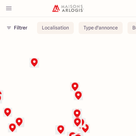
Filtrer
Localisation
Type d'annonce
B
Accueil
Nos maisons
Nos annonces
Votre projet
Qui sommes-nous
Maisons ARLOGIS Nord