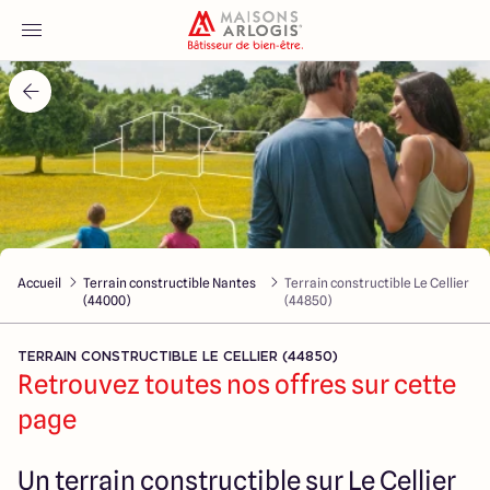
Accueil
Nos maisons
Nos annonces
Accueil
Terrain constructible Nantes
Terrain constructible Le Cellier
Votre projet
(44000)
(44850)
Qui sommes-nous
TERRAIN CONSTRUCTIBLE LE CELLIER (44850)
Retrouvez toutes nos offres sur cette
page
Maisons ARLOGIS Nantes
Un terrain constructible sur Le Cellier