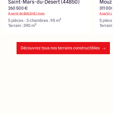
Saint-Mars-du-Désert (44850)
Mouze
260 500 €
311 000
À partir de
868.33
€ / mois
À partir d
5 pièces - 3 chambres . 95 m²
5 pièce
Terrain : 390 m²
Terrain 
Découvrez tous nos terrains constructibles