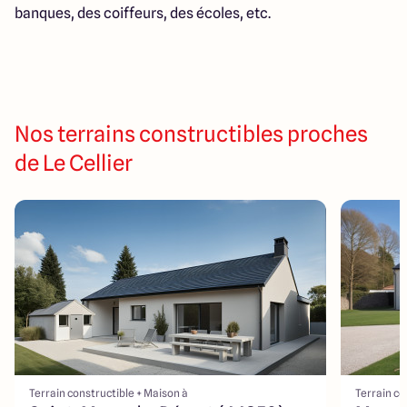
banques, des coiffeurs, des écoles, etc.
Nos terrains constructibles proches
de Le Cellier
Terrain constructible + Maison à
Terrain co