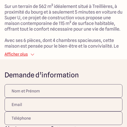
Sur un terrain de 562 m² idéalement situé à Treillières, à
proximité du bourg et à seulement 5 minutes en voiture du
Super U, ce projet de construction vous propose une
maison contemporaine de 115 m² de surface habitable,
offrant tout le confort nécessaire pour une vie de famille.
Avec ses 6 pièces, dont 4 chambres spacieuses, cette
maison est pensée pour le bien-être et la convivialité. Le
salon de 50 m² constitue un véritable espace de vie
Afficher plus
chaleureux, propice aux moments en famille et aux
réceptions entre amis. Le garage attenant ajoute une
touche de praticité à votre quotidien.
Demande d’information
Cet environnement paisible est parfait pour les enfants,
avec des espaces extérieurs à aménager selon vos
envies.
Ce projet de construction représente une opportunité
unique de créer votre cocon familial sur mesure, dans un
cadre agréable et dynamique.
Découvrez toutes nos offres et réalisations ARLOGIS sur
notre site Internet. Visuel d'illustration. Le modèle est