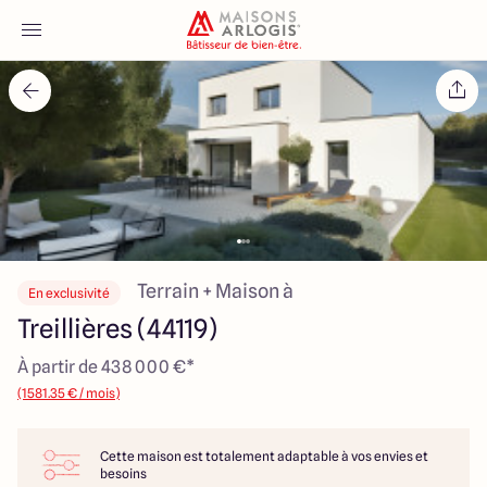
Accueil
Nos maisons
Nos annonces
Votre projet
Terrain + Maison à
En exclusivité
Treillières (44119)
Qui sommes-nous
À partir de 438 000 €*
(1581.35 € / mois)
Cette maison est totalement adaptable à vos envies et
Maisons ARLOGIS Nantes
besoins