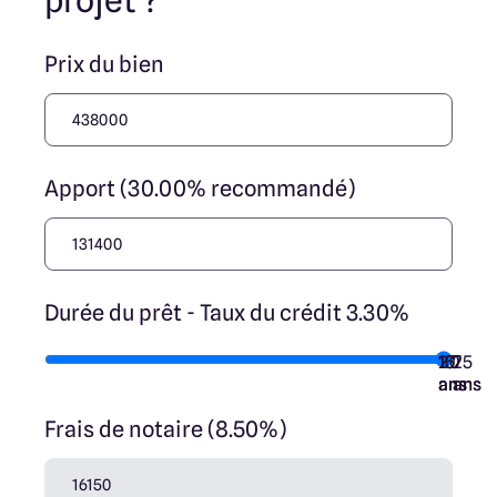
projet ?
Prix du bien
Apport (30.00% recommandé)
Durée du prêt - Taux du crédit 3.30%
10
15
20
7
25
ans
ans
ans
ans
ans
Frais de notaire (8.50%)