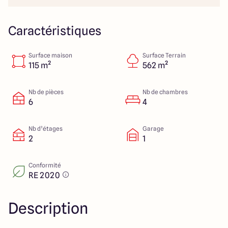
23 Rue du Bel air
44470 Carquefou
Caractéristiques
Surface maison
Surface Terrain
4.7
4.7
115 m²
562 m²
Nb de pièces
Nb de chambres
6
4
Nb d’étages
Garage
2
1
Conformité
RE 2020
Description