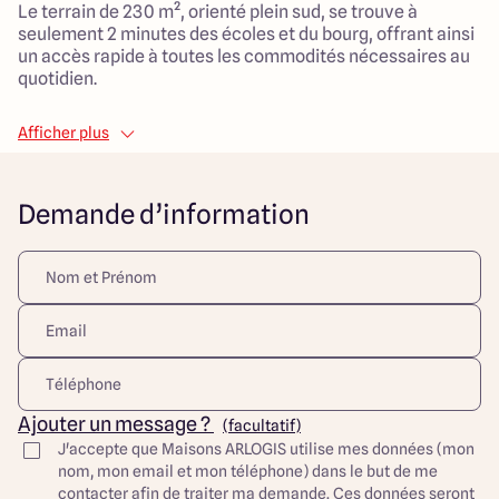
Le terrain de 230 m², orienté plein sud, se trouve à
seulement 2 minutes des écoles et du bourg, offrant ainsi
un accès rapide à toutes les commodités nécessaires au
quotidien.
La maison, d'une surface habitable de 90 m², a été pensée
Afficher plus
pour allier confort et fonctionnalité. Avec ses 5 pièces,
dont 3 chambres, elle est idéale pour une famille.
Le vaste salon de 40 m² constitue un espace de vie
Demande d’information
plaisant et lumineux, où il fait bon se retrouver.
Vous bénéficiez également d'un système de chauffage
par pompe à chaleur et d'une distribution d'eau chaude
individuelle, garantissant un confort optimal toute
l'année.
Ce projet est conçu dans un style contemporain, offrant
une optimisation de l’espace tant en termes de
circulation que de rangement. Ce bien représente un
excellent rapport qualité-prix pour ceux qui cherchent à
Ajouter un message ?
(facultatif)
démarrer leur aventure résidentielle sur des bases
J'accepte que Maisons ARLOGIS utilise mes données (mon
solides.
nom, mon email et mon téléphone) dans le but de me
Que vous soyez une jeune famille ou un couple désireux
contacter afin de traiter ma demande. Ces données seront