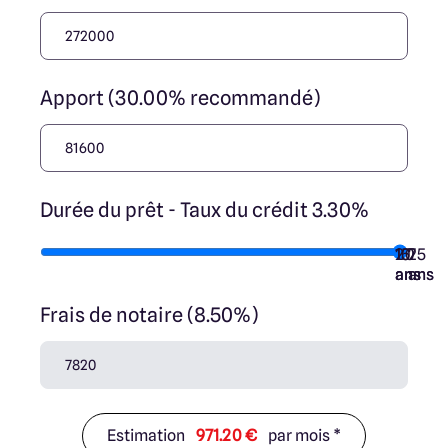
nos partenaires fonciers.
Apport (30.00% recommandé)
Durée du prêt - Taux du crédit 3.30%
10
15
20
7
25
ans
ans
ans
ans
ans
Frais de notaire (8.50%)
Estimation
971.20 €
par mois *