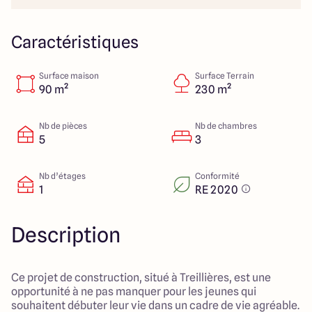
23 Rue du Bel air
44470 Carquefou
Caractéristiques
Surface maison
Surface Terrain
4.7
4.7
90 m²
230 m²
Nb de pièces
Nb de chambres
5
3
Nb d’étages
Conformité
1
RE 2020
Description
Ce projet de construction, situé à Treillières, est une
opportunité à ne pas manquer pour les jeunes qui
souhaitent débuter leur vie dans un cadre de vie agréable.