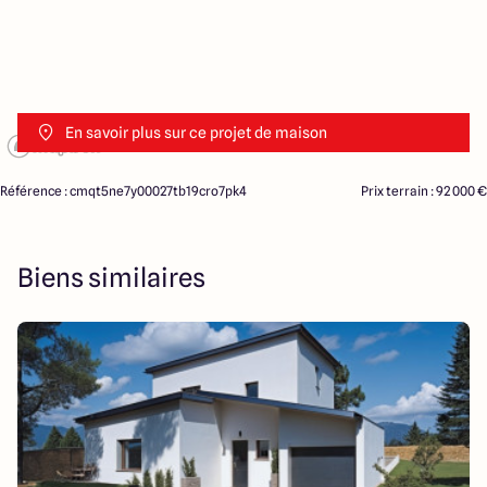
En savoir plus sur ce projet de maison
Référence : cmqt5ne7y00027tb19cro7pk4
Prix terrain : 92 000 €
Biens similaires