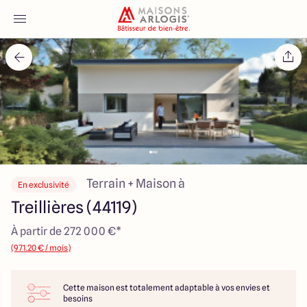
Accueil
Nos maisons
Nos annonces
Votre projet
Terrain + Maison à
En exclusivité
Treillières (44119)
Qui sommes-nous
À partir de 272 000 €*
(971.20 € / mois)
Cette maison est totalement adaptable à vos envies et
Maisons ARLOGIS Nantes
besoins