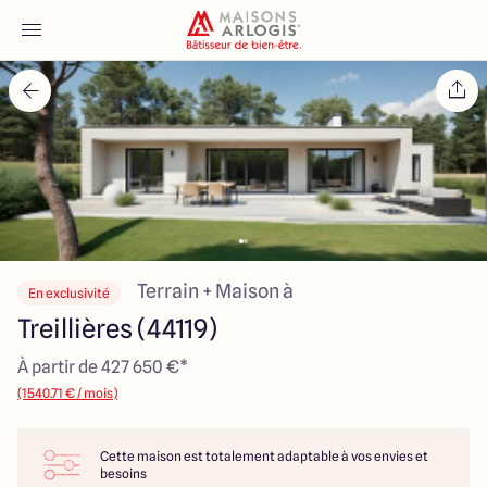
Accueil
Nos maisons
Nos annonces
Votre projet
Terrain + Maison à
En exclusivité
Treillières (44119)
Qui sommes-nous
À partir de 427 650 €*
(1540.71 € / mois)
Cette maison est totalement adaptable à vos envies et
Maisons ARLOGIS Nantes
besoins