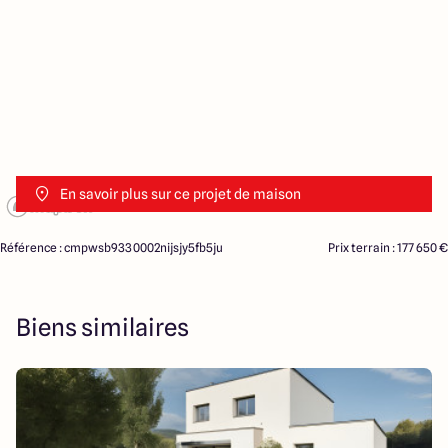
En savoir plus sur ce projet de maison
Référence : cmpwsb9330002nijsjy5fb5ju
Prix terrain : 177 650 €
Biens similaires