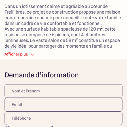
Dans un lotissement calme et agréable au cœur de
Treillières, ce projet de construction propose une maison
contemporaine conçue pour accueillir toute votre famille
dans un cadre de vie confortable et fonctionnel.
Avec une surface habitable spacieuse de 120 m², cette
maison se compose de 6 pièces, dont 4 chambres
lumineuses. Le vaste salon de 58 m² constitue un espace
de vie idéal pour partager des moments en famille ou
entre amis, tandis que le garage attenant facilite votre
Afficher plus
quotidien.
Le terrain, d'une superficie de 520 m², est entièrement
Demande d’information
viabilisé et bénéficie d'une bonne exposition,
garantissant une belle luminosité tout au long de la
journée.
Situé en milieu urbain, vous profiterez de la proximité des
commerces, des écoles et des parcs, offrant ainsi un
environnement idéal pour vos enfants.
Ce lieu de vie promet de devenir le foyer rêvé, répondez
aux besoins de votre famille tout en créant de précieux
souvenirs. Ne manquez pas cette opportunité de