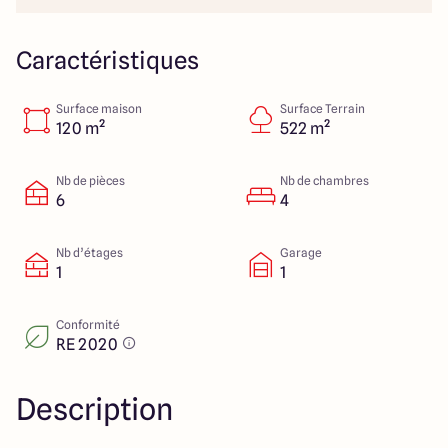
23 Rue du Bel air
44470 Carquefou
Caractéristiques
Surface maison
Surface Terrain
4.7
4.7
120 m²
522 m²
Nb de pièces
Nb de chambres
6
4
Nb d’étages
Garage
1
1
Conformité
RE 2020
Description