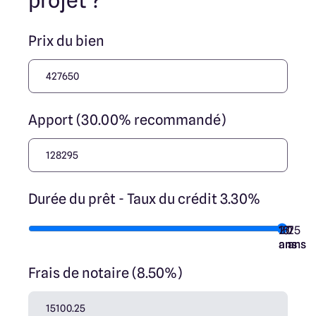
projet ?
nos partenaires fonciers.
Prix du bien
Apport (30.00% recommandé)
Durée du prêt - Taux du crédit 3.30%
10
15
20
7
25
ans
ans
ans
ans
ans
Frais de notaire (8.50%)