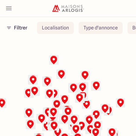
Filtrer
Localisation
Type d'annonce
B
Accueil
Nos maisons
Nos annonces
Votre projet
Qui sommes-nous
Maisons ARLOGIS Nantes