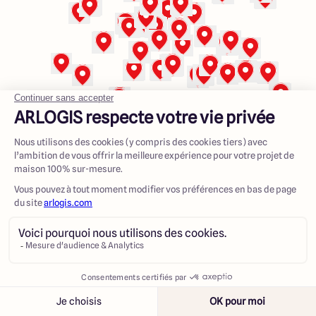
23 Rue du Bel air
44470 Carquefou
4.7
4.7
441
annonces
Créer une alerte
Voir les annonces