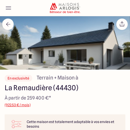
Accueil
Nos maisons
Nos annonces
Votre projet
Terrain + Maison à
En exclusivité
La Remaudière (44430)
Qui sommes-nous
À partir de 259 400 €*
(922.53 € / mois)
Cette maison est totalement adaptable à vos envies et
Maisons ARLOGIS Nantes
besoins