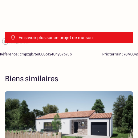
En savoir plus sur ce projet de maison
Référence : cmpzgk76o003o1240hy37b7ub
Prix terrain : 78 900 €
Biens similaires