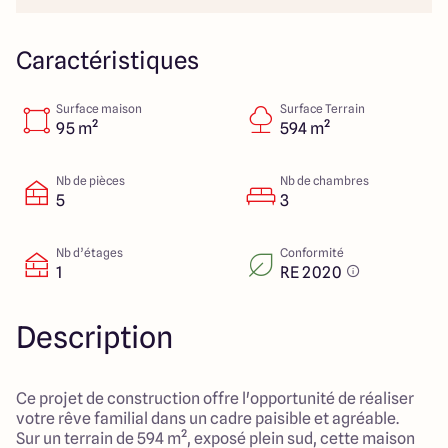
23 Rue du Bel air
44470 Carquefou
Caractéristiques
Surface maison
Surface Terrain
4.7
4.7
95 m²
594 m²
Nb de pièces
Nb de chambres
5
3
Nb d’étages
Conformité
1
RE 2020
Description
Ce projet de construction offre l'opportunité de réaliser
votre rêve familial dans un cadre paisible et agréable.
Sur un terrain de 594 m², exposé plein sud, cette maison