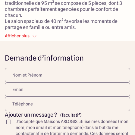
traditionnelle de 95 m² se compose de 5 pièces, dont 3
chambres parfaitement agencées pour le confort de
chacun.
Le salon spacieux de 40 m² favorise les moments de
partage en famille ou entre amis.
Afficher plus
L'emplacement, en plein centre et au fond d'une impasse,
assure une tranquillité appréciable tout en restant à
proximité de Vallet et du Loroux Bottereau, des villes
Demande d’information
dynamiques qui offrent toutes les commodités
nécessaires.
Une véritable chance à saisir pour bâtir votre maison à La
Remaudière.
Découvrez toutes nos offres et réalisations ARLOGIS sur
notre site Internet. Visuel d'illustration. Le modèle est
totalement adaptable à vos envies et besoins et
personnalisable grâce à de nombreuses options de
Ajouter un message ?
(facultatif)
finition. Nous consulter pour plus d’informations. Le prix
J'accepte que Maisons ARLOGIS utilise mes données (mon
affiché comprend le coût du terrain et de la construction
nom, mon email et mon téléphone) dans le but de me
hors frais de notaire et taxes. Les annonces de terrains
contacter afin de traiter ma demande. Ces données seront