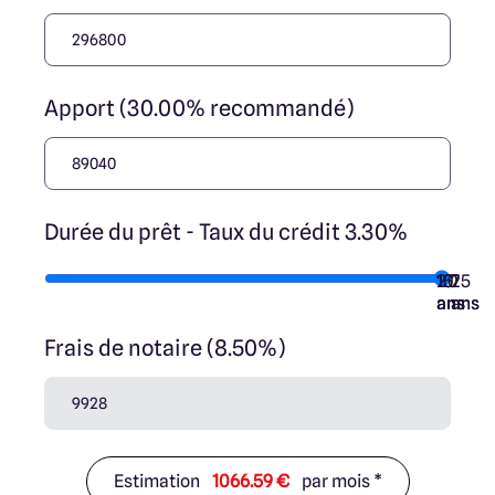
Apport (30.00% recommandé)
Durée du prêt - Taux du crédit 3.30%
10
15
20
7
25
ans
ans
ans
ans
ans
Frais de notaire (8.50%)
Estimation
1066.59 €
par mois *