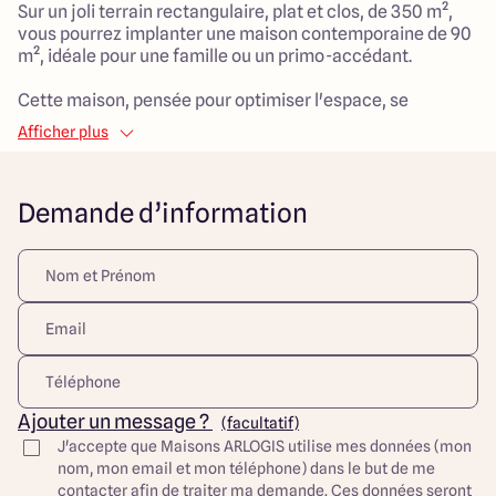
Sur un joli terrain rectangulaire, plat et clos, de 350 m²,
vous pourrez implanter une maison contemporaine de 90
m², idéale pour une famille ou un primo-accédant.
Cette maison, pensée pour optimiser l'espace, se
compose de cinq pièces, dont trois chambres
Afficher plus
confortables, et un vaste salon de 40 m².
Située dans le hameau de Caherault, à seulement 3 km du
Demande d’information
centre bourg, vous profiterez d’un environnement calme,
sans vis-à-vis, tout en restant proche des commodités du
centre-ville et des transports.
Ce projet est parfait pour démarrer votre nouvelle vie, en
alliant confort, fonctionnalité et rapport qualité-prix. Ne
laissez pas passer cette chance de construire la maison
de vos rêves dans un cadre serein.
Découvrez toutes nos offres et réalisations ARLOGIS sur
notre site Internet. Visuel d'illustration. Le modèle est
Ajouter un message ?
(facultatif)
totalement adaptable à vos envies et besoins et
J'accepte que Maisons ARLOGIS utilise mes données (mon
personnalisable grâce à de nombreuses options de
nom, mon email et mon téléphone) dans le but de me
finition. Nous consulter pour plus d’informations. Le prix
contacter afin de traiter ma demande. Ces données seront