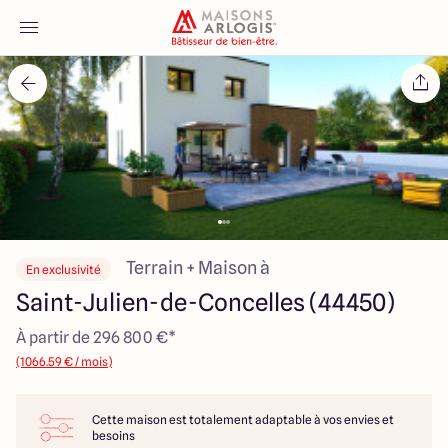
Accueil
Nos maisons
Nos annonces
Votre projet
Terrain + Maison à
En exclusivité
Saint-Julien-de-Concelles (44450)
Qui sommes-nous
À partir de 296 800 €*
(1066.59 € / mois)
Cette maison est totalement adaptable à vos envies et
Maisons ARLOGIS Nantes
besoins