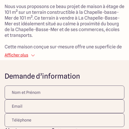
Nous vous proposons ce beau projet de maison à étage de
101 m² sur un terrain constructible à la Chapelle-basse-
Mer de 101 m². Ce terrain à vendre à La Chapelle-Basse-
Mer est idéalement situé au calme à proximité du bourg
de la Chapelle-Basse-Mer et de ses commerces, écoles
et transports.
Cette maison conçue sur-mesure offre une superficie de
101 m² habitable et 3 chambres. Au rez-de-chaussée, vous
Afficher plus
disposerez d'une grande pièce de vie lumineuse de 40 m²
avec grande baie vitrée et cuisine ouverte, un WC séparé
et d'un cellier isolé. A l'étage, 3 belles chambres avec
Demande d’information
placards intégrés, une grande salle de bain et un WC
séparé.
Prestations de qualité entièrement personnalisables
adaptées à votre budget et à votre mode de vie. N'hésitez
pas à prendre rendez-vous avec notre agence afin de
concrétiser votre projet de construction.
Découvrez toutes nos offres et réalisations ARLOGIS sur
notre site Internet. Visuel d'illustration. Le modèle est