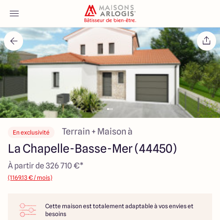
Accueil
Nos maisons
Nos annonces
Votre projet
Terrain + Maison à
En exclusivité
La Chapelle-Basse-Mer (44450)
Qui sommes-nous
À partir de 326 710 €*
(1169.13 € / mois)
Cette maison est totalement adaptable à vos envies et
Maisons ARLOGIS Nantes
besoins