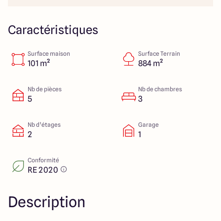
23 Rue du Bel air
44470 Carquefou
Caractéristiques
Surface maison
Surface Terrain
4.7
4.7
101 m²
884 m²
Nb de pièces
Nb de chambres
5
3
Nb d’étages
Garage
2
1
Conformité
RE 2020
Description