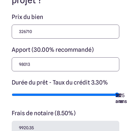
projet ?
Prix du bien
Apport (30.00% recommandé)
Durée du prêt - Taux du crédit 3.30%
10
15
20
7
25
ans
ans
ans
ans
ans
Frais de notaire (8.50%)