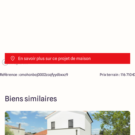
En savoir plus sur ce projet de maison
Référence : cmohcnboj0002zcqfyydbxxz9
Prix terrain : 116 710 €
Biens similaires