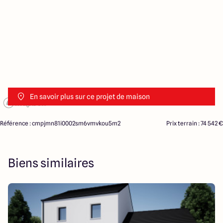
En savoir plus sur ce projet de maison
Référence : cmpjmn81i0002sm6vmvkou5m2
Prix terrain : 74 542 €
Biens similaires