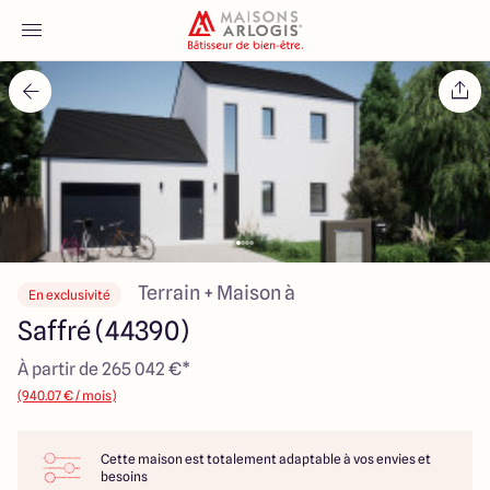
Accueil
Nos maisons
Nos annonces
Votre projet
Terrain + Maison à
En exclusivité
Saffré (44390)
Qui sommes-nous
À partir de 265 042 €*
(940.07 € / mois)
Cette maison est totalement adaptable à vos envies et
Maisons ARLOGIS Nantes
besoins