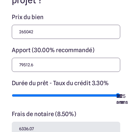
projet ?
Prix du bien
Apport (30.00% recommandé)
Durée du prêt - Taux du crédit 3.30%
10
15
20
7
25
ans
ans
ans
ans
ans
Frais de notaire (8.50%)