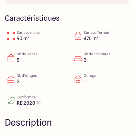
23 Rue du Bel air
44470 Carquefou
Caractéristiques
Surface maison
Surface Terrain
4.7
4.7
90 m²
476 m²
Nb de pièces
Nb de chambres
5
3
Nb d’étages
Garage
2
1
Conformité
RE 2020
Description