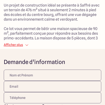
Un projet de construction idéal se présente à Saffré avec
un terrain de 476 m² situé à seulement 2 minutes à pied
des écoles et du centre bourg, offrant une vue dégagée
dans un environnement calme et verdoyant.
Ce lot vous permet de bâtir une maison spacieuse de 90
m², parfaitement conçue pour répondre aux besoins des
primo-accédants. La maison dispose de 5 pièces, dont 3
chambres confortables et un salon généreux de 37 m²,
Afficher plus
idéal pour les moments en famille ou entre amis.
Son garage attenant ajoute une véritable valeur ajoutée,
tout en garantissant une optimisation de l'espace.
Demande d’information
Le style traditionnel de construction apporte une touche
de charme à votre futur foyer, parfaitement situé pour un
accès facile à toutes les commodités que la ville a à offrir.
Ce projet garantit un rapport qualité-prix exceptionnel
pour débuter votre vie dans un cadre agréable et
fonctionnel.
Découvrez toutes nos offres et réalisations ARLOGIS sur
notre site Internet. Visuel d'illustration. Le modèle est