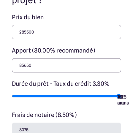
projet ?
Prix du bien
Apport (30.00% recommandé)
Durée du prêt - Taux du crédit 3.30%
10
15
20
7
25
ans
ans
ans
ans
ans
Frais de notaire (8.50%)