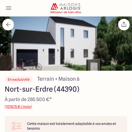
Accueil
Nos maisons
Nos annonces
Votre projet
Terrain + Maison à
En exclusivité
Nort-sur-Erdre (44390)
Qui sommes-nous
À partir de 285 500 €*
(1018.75 € / mois)
Cette maison est totalement adaptable à vos envies et
Maisons ARLOGIS Nantes
besoins