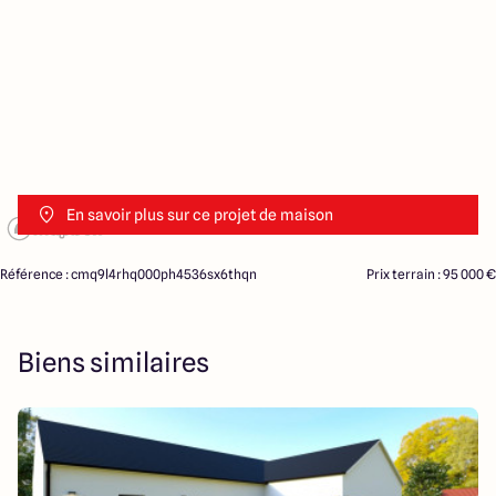
En savoir plus sur ce projet de maison
Référence : cmq9l4rhq000ph4536sx6thqn
Prix terrain : 95 000 €
Biens similaires