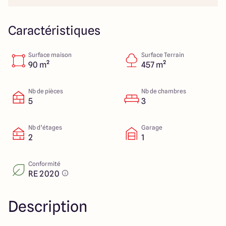
23 Rue du Bel air
44470 Carquefou
Caractéristiques
Surface maison
Surface Terrain
4.7
4.7
90 m²
457 m²
Nb de pièces
Nb de chambres
5
3
Nb d’étages
Garage
2
1
Conformité
RE 2020
Description