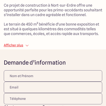
Ce projet de construction à Nort-sur-Erdre offre une
opportunité parfaite pour les primo-accédants souhaitant
s'installer dans un cadre agréable et fonctionnel.
Le terrain de 450 m² bénéficie d'une bonne exposition et
est situé à quelques kilomètres des commodités telles
que commerces, écoles, et accès rapide aux transports.
La maison, conçue selon un style traditionnel, propose 90
Afficher plus
m² de surface habitable, idéalement agencés. Avec un
lumineux salon de 37 m², cette maison dispose de 5
pièces au total, dont 3 chambres confortables, offrant
Demande d’information
ainsi tout l'espace nécessaire pour une famille.
De plus, un garage attenant vient compléter l'ensemble,
pratique pour le rangement et l'accès direct à votre
domicile.
Ce projet est une occasion unique de construire un foyer
adapté à vos besoins. Ne manquez pas cette offre qui
combine fonctionnalité, qualité et accessibilité financière
dans un secteur paisible de La Bricaudière.