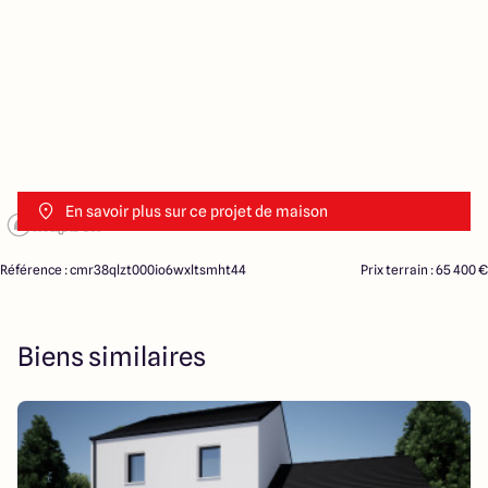
En savoir plus sur ce projet de maison
Référence : cmr38qlzt000io6wxltsmht44
Prix terrain : 65 400 €
Biens similaires