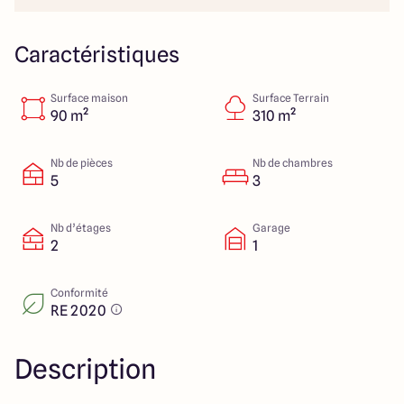
23 Rue du Bel air
44470 Carquefou
Caractéristiques
Surface maison
Surface Terrain
4.7
4.7
90 m²
310 m²
Nb de pièces
Nb de chambres
5
3
Nb d’étages
Garage
2
1
Conformité
RE 2020
Description