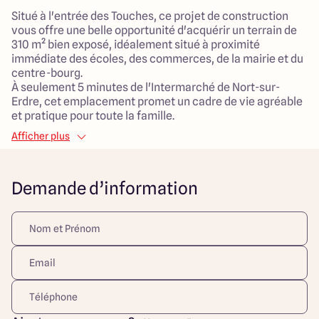
Situé à l'entrée des Touches, ce projet de construction
vous offre une belle opportunité d'acquérir un terrain de
310 m² bien exposé, idéalement situé à proximité
immédiate des écoles, des commerces, de la mairie et du
centre-bourg.
À seulement 5 minutes de l'Intermarché de Nort-sur-
Erdre, cet emplacement promet un cadre de vie agréable
et pratique pour toute la famille.
Afficher plus
La maison à construire vous propose 90 m² de surface
habitable, comprenant un espace de vie généreux avec
un salon spacieux de 37 m², parfait pour accueillir vos
Demande d’information
moments conviviaux.
Avec 5 pièces au total, dont 3 chambres confortables,
cette maison traditionnelle est conçue pour offrir un
quotidien paisible et agréable. L'attention portée à chaque
détail permettra de rendre votre foyer chaleureux et
fonctionnel.
Un garage attenant complète ce bien, offrant un accès
direct et facilitant le rangement au quotidien. Le mode de
chauffage par pompe à chaleur et la distribution d'eau