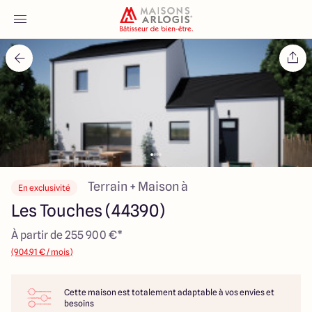
Accueil
Nos maisons
Nos annonces
Votre projet
Terrain + Maison à
En exclusivité
Les Touches (44390)
Qui sommes-nous
À partir de 255 900 €*
(904.91 € / mois)
Cette maison est totalement adaptable à vos envies et
Maisons ARLOGIS Nantes
besoins