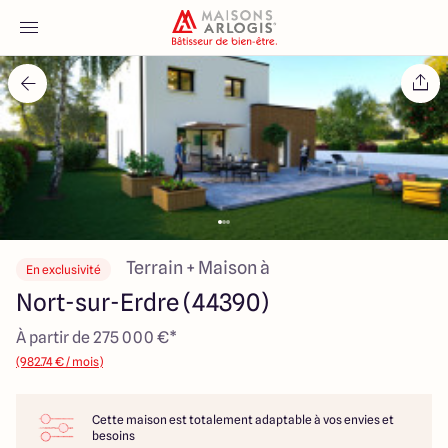
Accueil
Nos maisons
Nos annonces
Votre projet
Terrain + Maison à
En exclusivité
Nort-sur-Erdre (44390)
Qui sommes-nous
À partir de 275 000 €*
(982.74 € / mois)
Cette maison est totalement adaptable à vos envies et
Maisons ARLOGIS Nantes
besoins