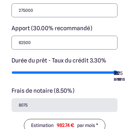
Apport (30.00% recommandé)
Durée du prêt - Taux du crédit 3.30%
10
15
20
7
25
ans
ans
ans
ans
ans
Frais de notaire (8.50%)
Estimation
982.74 €
par mois *