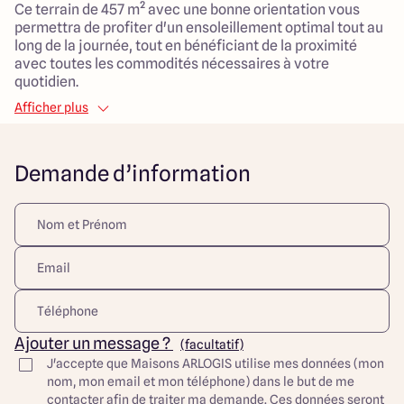
Ce terrain de 457 m² avec une bonne orientation vous
permettra de profiter d'un ensoleillement optimal tout au
long de la journée, tout en bénéficiant de la proximité
avec toutes les commodités nécessaires à votre
quotidien.
Afficher plus
La maison proposée dispose d'une surface habitable de
90 m², agencée de manière fonctionnelle avec ses 5
pièces, dont 3 chambres spacieuses parfaites pour
Demande d’information
accueillir une famille.
Le salon, très lumineux, s'étend sur 40 m², offrant ainsi un
espace de vie agréable et convivial pour partager des
moments en famille ou entre amis.
C'est une opportunité à saisir pour les primo-accédants
qui souhaitent démarrer dans la vie tout en bénéficiant
d'un cadre de vie pratique et fonctionnel.
Découvrez toutes nos offres et réalisations ARLOGIS sur
Ajouter un message ?
(facultatif)
notre site Internet. Visuel d'illustration. Le modèle est
J'accepte que Maisons ARLOGIS utilise mes données (mon
totalement adaptable à vos envies et besoins et
nom, mon email et mon téléphone) dans le but de me
personnalisable grâce à de nombreuses options de
contacter afin de traiter ma demande. Ces données seront