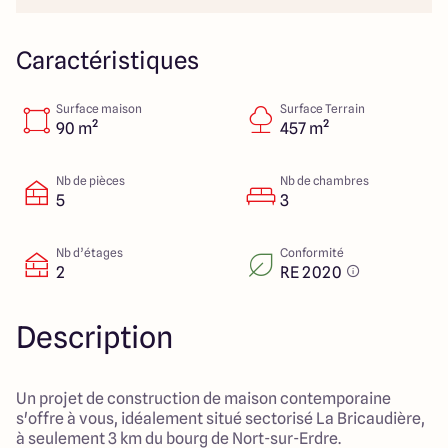
23 Rue du Bel air
44470 Carquefou
Caractéristiques
Surface maison
Surface Terrain
4.7
4.7
90 m²
457 m²
Nb de pièces
Nb de chambres
5
3
Nb d’étages
Conformité
2
RE 2020
Description
Un projet de construction de maison contemporaine
s'offre à vous, idéalement situé sectorisé La Bricaudière,
à seulement 3 km du bourg de Nort-sur-Erdre.