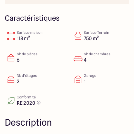
23 Rue du Bel air
44470 Carquefou
Caractéristiques
Surface maison
Surface Terrain
4.7
4.7
118 m²
750 m²
Nb de pièces
Nb de chambres
6
4
Nb d’étages
Garage
2
1
Conformité
RE 2020
Description