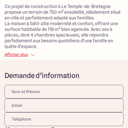
Ce projet de construction à Le Temple-de-Bretagne
propose un terrain de 750 m² ensoleillé, idéalement situé
en ville et parfaitement adapté aux familles.
La maison à bâtir allie modernité et confort, offrant une
surface habitable de 118 m² bien agencée. Avec ses 6
pièces, dont 4 chambres spacieuses, elle répondra
parfaitement aux besoins quotidiens d'une famille en
quête d'espace.
Afficher plus
Le vaste salon de 52 m², lumineux et accueillant, sera le
cœur de votre foyer, favorisant les moments de partage
et de convivialité. Vous bénéficierez également d’un
Demande d’information
garage attenant pour un accès pratique et sécurisé.
La proximité avec les commodités en ville facilite le
quotidien, vous permettant de profiter d'une vie de
quartier dynamique tout en bénéficiant d'un cadre de vie
paisible.
Ce projet représente une belle opportunité
d'investissement pour des familles cherchant à allier
confort, espace, et accessibilité au cœur d'un cadre