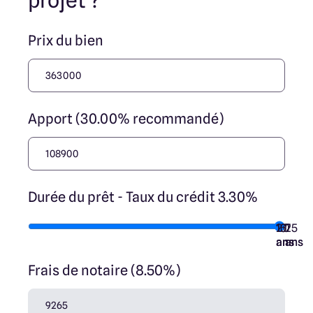
projet ?
Prix du bien
Apport (30.00% recommandé)
Durée du prêt - Taux du crédit 3.30%
10
15
20
7
25
ans
ans
ans
ans
ans
Frais de notaire (8.50%)