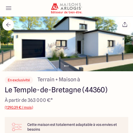
Accueil
Nos maisons
Nos annonces
Votre projet
Terrain + Maison à
En exclusivité
Le Temple-de-Bretagne (44360)
Qui sommes-nous
À partir de 363 000 €*
(1290.39 € / mois)
Cette maison est totalement adaptable à vos envies et
Maisons ARLOGIS Nantes
besoins