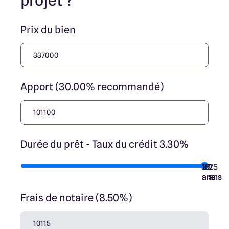
projet ?
Prix du bien
Apport (30.00% recommandé)
Durée du prêt - Taux du crédit 3.30%
10
15
20
7
25
ans
ans
ans
ans
ans
Frais de notaire (8.50%)