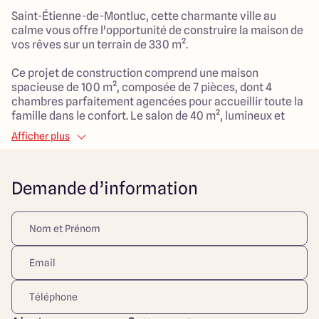
Saint-Étienne-de-Montluc, cette charmante ville au
calme vous offre l'opportunité de construire la maison de
vos rêves sur un terrain de 330 m².
Ce projet de construction comprend une maison
spacieuse de 100 m², composée de 7 pièces, dont 4
chambres parfaitement agencées pour accueillir toute la
famille dans le confort. Le salon de 40 m², lumineux et
convivial, est parfait pour partager des moments
Afficher plus
inoubliables.
Située dans un environnement familial, ce projet profite
Demande d’information
des avantages d'une vie en ville tout en préservant la
tranquillité d'un cadre résidentiel.
Cet emplacement offre un cadre de vie agréable, proche
des commodités et adapté aux enfants. Ne manquez pas
cette occasion de créer un foyer chaleureux dans un lieu
qui allie confort, espace et sérénité.
Découvrez toutes nos offres et réalisations ARLOGIS sur
notre site Internet. Visuel d'illustration. Le modèle est