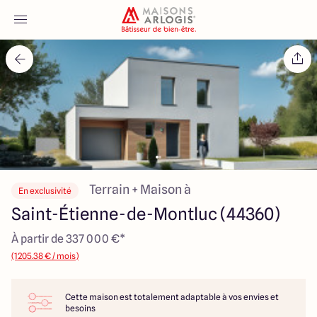
Accueil
Nos maisons
Nos annonces
Votre projet
Terrain + Maison à
En exclusivité
Saint-Étienne-de-Montluc (44360)
Qui sommes-nous
À partir de 337 000 €*
(1205.38 € / mois)
Cette maison est totalement adaptable à vos envies et
Maisons ARLOGIS Nantes
besoins