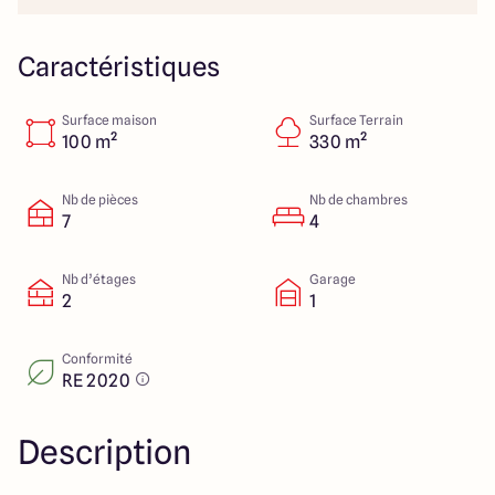
23 Rue du Bel air
44470 Carquefou
Caractéristiques
Surface maison
Surface Terrain
4.7
4.7
100 m²
330 m²
Nb de pièces
Nb de chambres
7
4
Nb d’étages
Garage
2
1
Conformité
RE 2020
Description