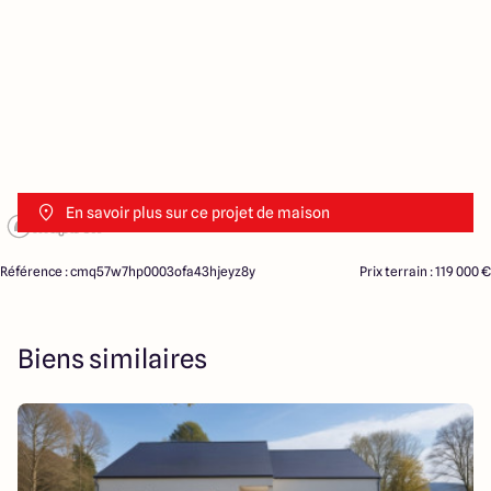
En savoir plus sur ce projet de maison
Référence : cmq57w7hp0003ofa43hjeyz8y
Prix terrain : 119 000 €
Biens similaires